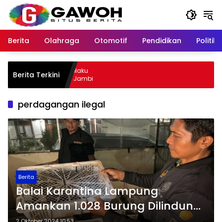
Langsung
ke
konten
Berita
Olahraga
Otomotif
Pendidikan
Politik
wu Kota Tangkap Pelaku
Berita Terkini
, Sempat Kabur ke Jambi
perdagangan ilegal
Berita
Balai Karantina Lampung
Amankan 1.028 Burung Dilindungi
yang Dilalulintaskan Secara Ilegal
2 Oktober 2024 10:53