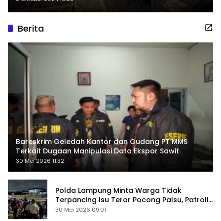
Berita
Bareskrim Geledah Kantor dan Gudang PT MMS
Terkait Dugaan Manipulasi Data Ekspor Sawit
30 Mei 2026 11:32
Polda Lampung Minta Warga Tidak
Terpancing Isu Teror Pocong Palsu, Patroli
Keamanan Ditingkatkan
30 Mei 2026 09:01