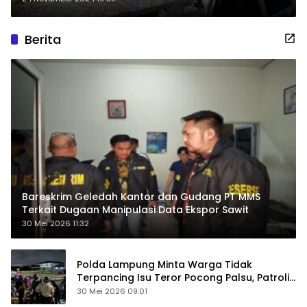
Hari Guru Nasional
Berita
Bareskrim Geledah Kantor dan Gudang PT MMS
Terkait Dugaan Manipulasi Data Ekspor Sawit
30 Mei 2026 11:32
Polda Lampung Minta Warga Tidak
Terpancing Isu Teror Pocong Palsu, Patroli
Keamanan Ditingkatkan
30 Mei 2026 09:01