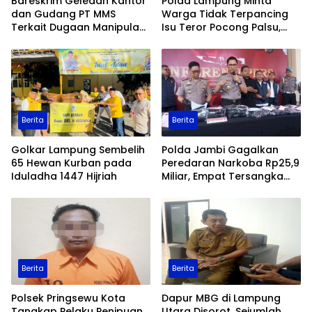
Bareskrim Geledah Kantor
Polda Lampung Minta
dan Gudang PT MMS
Warga Tidak Terpancing
Terkait Dugaan Manipulasi
Isu Teror Pocong Palsu,
Data Ekspor Sawit
Patroli Keamanan
Ditingkatkan
Berita
Berita
Golkar Lampung Sembelih
Polda Jambi Gagalkan
65 Hewan Kurban pada
Peredaran Narkoba Rp25,9
Iduladha 1447 Hijriah
Miliar, Empat Tersangka
Ditangkap
Berita
Berita
Polsek Pringsewu Kota
Dapur MBG di Lampung
Tangkap Pelaku Penipuan
Utara Disorot, Sejumlah