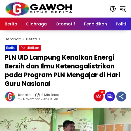
Langsung
ke
konten
Berita
Olahraga
Otomotif
Pendidikan
Politik
Beranda
Berita
Berita
Pendidikan
PLN UID Lampung Kenalkan Energi
Bersih dan Ilmu Ketenagalistrikan
pada Program PLN Mengajar di Hari
Guru Nasional
681
Redaksi
2 Min Baca
24 November 2024 10:38