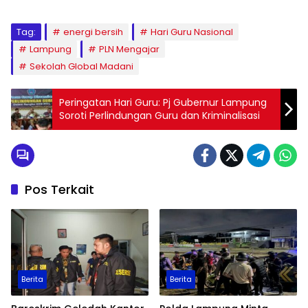
Tag:
energi bersih
Hari Guru Nasional
Lampung
PLN Mengajar
Sekolah Global Madani
Peringatan Hari Guru: Pj Gubernur Lampung
Soroti Perlindungan Guru dan Kriminalisasi
Pos Terkait
Berita
Berita