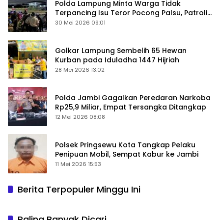
Polda Lampung Minta Warga Tidak
Terpancing Isu Teror Pocong Palsu, Patroli
Keamanan Ditingkatkan
30 Mei 2026 09:01
Golkar Lampung Sembelih 65 Hewan
Kurban pada Iduladha 1447 Hijriah
28 Mei 2026 13:02
Polda Jambi Gagalkan Peredaran Narkoba
Rp25,9 Miliar, Empat Tersangka Ditangkap
12 Mei 2026 08:08
Polsek Pringsewu Kota Tangkap Pelaku
Penipuan Mobil, Sempat Kabur ke Jambi
11 Mei 2026 15:53
Berita Terpopuler Minggu Ini
Paling Banyak Dicari