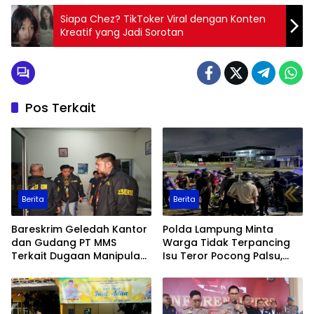
Siapa Chez? TikToker Viral dengan Konten
Kreatif yang Jadi Sorotan
Pos Terkait
Berita
Berita
Bareskrim Geledah Kantor
Polda Lampung Minta
dan Gudang PT MMS
Warga Tidak Terpancing
Terkait Dugaan Manipulasi
Isu Teror Pocong Palsu,
Data Ekspor Sawit
Patroli Keamanan
Ditingkatkan