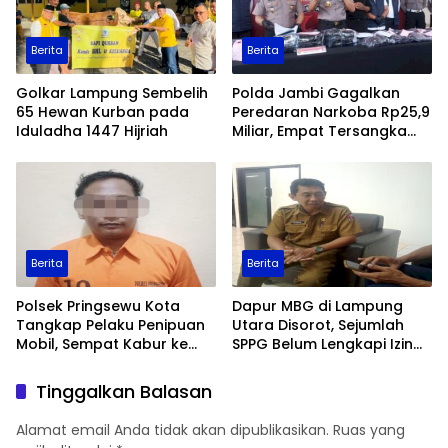
Berita
Berita
Golkar Lampung Sembelih
Polda Jambi Gagalkan
65 Hewan Kurban pada
Peredaran Narkoba Rp25,9
Iduladha 1447 Hijriah
Miliar, Empat Tersangka
Ditangkap
Berita
Berita
Polsek Pringsewu Kota
Dapur MBG di Lampung
Tangkap Pelaku Penipuan
Utara Disorot, Sejumlah
Mobil, Sempat Kabur ke
SPPG Belum Lengkapi Izin
Jambi
Operasional
Tinggalkan Balasan
Alamat email Anda tidak akan dipublikasikan.
Ruas yang