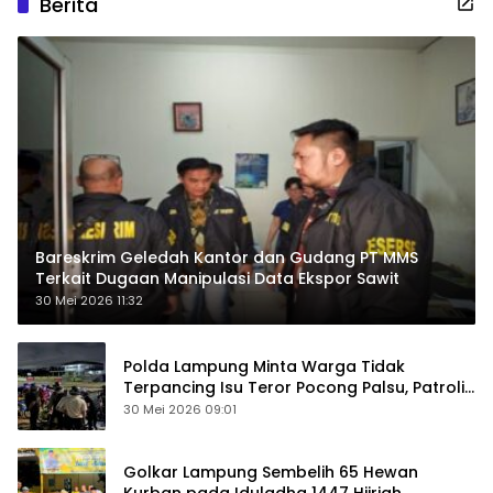
Berita
Bareskrim Geledah Kantor dan Gudang PT MMS
Terkait Dugaan Manipulasi Data Ekspor Sawit
30 Mei 2026 11:32
Polda Lampung Minta Warga Tidak
Terpancing Isu Teror Pocong Palsu, Patroli
Keamanan Ditingkatkan
30 Mei 2026 09:01
Golkar Lampung Sembelih 65 Hewan
Kurban pada Iduladha 1447 Hijriah