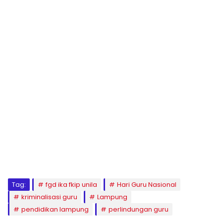
Tag:
fgd ika fkip unila
Hari Guru Nasional
kriminalisasi guru
Lampung
pendidikan lampung
perlindungan guru