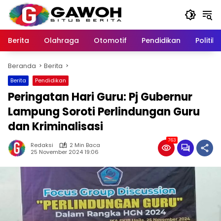
Langsung
ke
konten
Berita
Olahraga
Otomotif
Pendidikan
Politik
Beranda
Berita
Berita
Pendidikan
Peringatan Hari Guru: Pj Gubernur
Lampung Soroti Perlindungan Guru
dan Kriminalisasi
763
Redaksi
2 Min Baca
25 November 2024 19:06