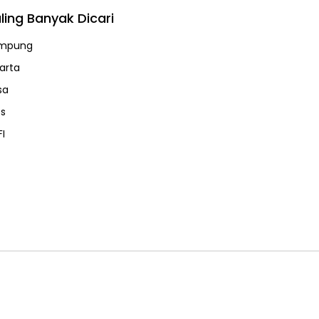
ling Banyak Dicari
mpung
karta
sa
ps
FI