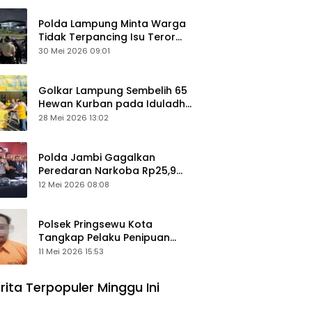
Polda Lampung Minta Warga
Tidak Terpancing Isu Teror
Pocong Palsu, Patroli
30 Mei 2026 09:01
Keamanan Ditingkatkan
Golkar Lampung Sembelih 65
Hewan Kurban pada Iduladha
1447 Hijriah
28 Mei 2026 13:02
Polda Jambi Gagalkan
Peredaran Narkoba Rp25,9
Miliar, Empat Tersangka
12 Mei 2026 08:08
Ditangkap
Polsek Pringsewu Kota
Tangkap Pelaku Penipuan
Mobil, Sempat Kabur ke Jambi
11 Mei 2026 15:53
rita Terpopuler Minggu Ini