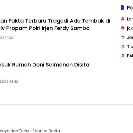
Pa
La
dan Fakta Terbaru Tragedi Adu Tembak di
v Propam Polri Irjen Ferdy Sambo
ja
Ja
022 14:32
Ti
PA
suk Rumah Doni Salmanan Disita
 2022 23:43
caya dan Terkini Seputar Berita