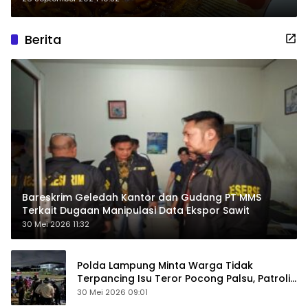
Berita
Bareskrim Geledah Kantor dan Gudang PT MMS
Terkait Dugaan Manipulasi Data Ekspor Sawit
30 Mei 2026 11:32
Polda Lampung Minta Warga Tidak
Terpancing Isu Teror Pocong Palsu, Patroli
Keamanan Ditingkatkan
30 Mei 2026 09:01