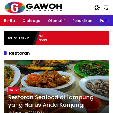
Langsung
ke
konten
Berita
Olahraga
Otomotif
Pendidikan
Politik
wu Kota Tangkap Pelaku
Berita Terkini
l, Sempat Kabur ke Jambi
Restoran
Kuliner
Restoran Seafood di Lampung
yang Harus Anda Kunjungi
26 September 2024 10:32