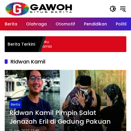
Langsung
ke
konten
Berita
Olahraga
Otomotif
Pendidikan
Politik
 Kota Tangkap Pelaku
Berita Terkini
 Sempat Kabur ke Jambi
Ridwan Kamil
Berita
Ridwan Kamil Pimpin Salat
Jenazah Eril di Gedung Pakuan
12 Juni 2022 23:46