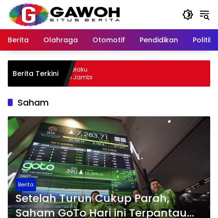
Langsung
ke
konten
Berita
Olahraga
Otomotif
Pendidikan
Politik
ewu Kota Tangkap Pelaku
Berita Terkini
l, Sempat Kabur ke Jambi
Saham
Berita
Setelah Turun Cukup Parah,
Saham GoTo Hari ini Terpantau