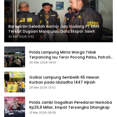
Bareskrim Geledah Kantor dan Gudang PT MMS
Terkait Dugaan Manipulasi Data Ekspor Sawit
30 Mei 2026 11:32
Polda Lampung Minta Warga Tidak
Terpancing Isu Teror Pocong Palsu, Patroli
Keamanan Ditingkatkan
30 Mei 2026 09:01
Golkar Lampung Sembelih 65 Hewan
Kurban pada Iduladha 1447 Hijriah
28 Mei 2026 13:02
Polda Jambi Gagalkan Peredaran Narkoba
Rp25,9 Miliar, Empat Tersangka Ditangkap
12 Mei 2026 08:08