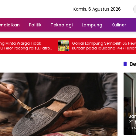
Kamis, 6 Agustus 2026
endidikan
Politik
Teknologi
Lampung
Kuliner
ta Warga Tidak
Golkar Lampung Sembelih 65 Hewan
 Pocong Palsu, Patroli
Kurban pada Iduladha 1447 Hijriah
tkan
Be
Bar
PT 
Eks
30 M