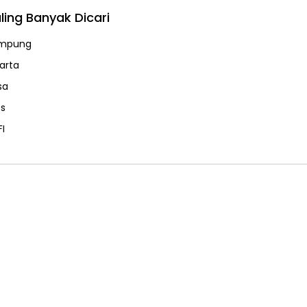
ling Banyak Dicari
mpung
karta
sa
ps
FI