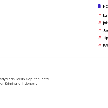
Pa
La
ja
Ja
Ti
PA
caya dan Terkini Seputar Berita
an Kriminal di Indonesia