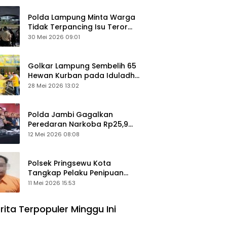
Polda Lampung Minta Warga
Tidak Terpancing Isu Teror
Pocong Palsu, Patroli
30 Mei 2026 09:01
Keamanan Ditingkatkan
Golkar Lampung Sembelih 65
Hewan Kurban pada Iduladha
1447 Hijriah
28 Mei 2026 13:02
Polda Jambi Gagalkan
Peredaran Narkoba Rp25,9
Miliar, Empat Tersangka
12 Mei 2026 08:08
Ditangkap
Polsek Pringsewu Kota
Tangkap Pelaku Penipuan
Mobil, Sempat Kabur ke Jambi
11 Mei 2026 15:53
rita Terpopuler Minggu Ini