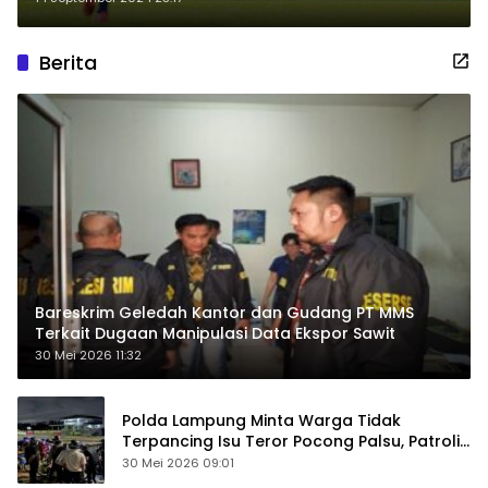
Berita
Bareskrim Geledah Kantor dan Gudang PT MMS
Terkait Dugaan Manipulasi Data Ekspor Sawit
30 Mei 2026 11:32
Polda Lampung Minta Warga Tidak
Terpancing Isu Teror Pocong Palsu, Patroli
Keamanan Ditingkatkan
30 Mei 2026 09:01