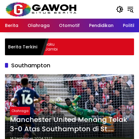
Langsung
ke
konten
Berita
Olahraga
Otomotif
Pendidikan
Politik
ewu Kota Tangkap Pelaku
Berita Terkini
l, Sempat Kabur ke Jambi
Southampton
Olahraga
Manchester United Menang Telak
3-0 Atas Southampton di St.
Mary’s Stadium
14 September 2024 23:17