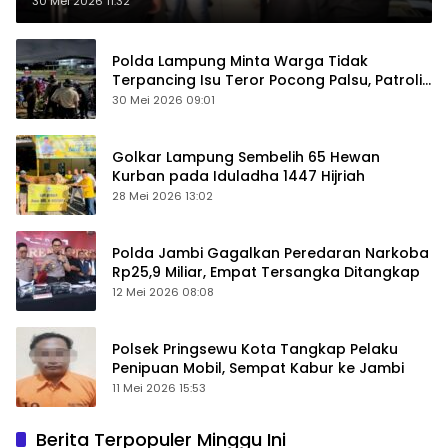
30 Mei 2026 11:32
Polda Lampung Minta Warga Tidak
Terpancing Isu Teror Pocong Palsu, Patroli
Keamanan Ditingkatkan
30 Mei 2026 09:01
Golkar Lampung Sembelih 65 Hewan
Kurban pada Iduladha 1447 Hijriah
28 Mei 2026 13:02
Polda Jambi Gagalkan Peredaran Narkoba
Rp25,9 Miliar, Empat Tersangka Ditangkap
12 Mei 2026 08:08
Polsek Pringsewu Kota Tangkap Pelaku
Penipuan Mobil, Sempat Kabur ke Jambi
11 Mei 2026 15:53
Berita Terpopuler Minggu Ini