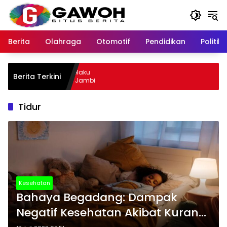
Langsung
ke
konten
Berita
Olahraga
Otomotif
Pendidikan
Politik
ewu Kota Tangkap Pelaku
Berita Terkini
l, Sempat Kabur ke Jambi
Tidur
Kesehatan
Bahaya Begadang: Dampak
Negatif Kesehatan Akibat Kurang