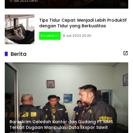
Tidur
17 Juli 2023 08:51
Tips Tidur Cepat: Menjadi Lebih Produktif
dengan Tidur yang Berkualitas
Kesehatan
8 Juli 2023 20:25
Berita
Bareskrim Geledah Kantor dan Gudang PT MMS
Terkait Dugaan Manipulasi Data Ekspor Sawit