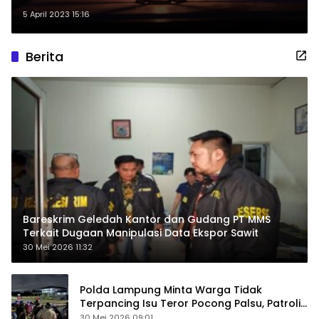
5 April 2023 15:16
Berita
Bareskrim Geledah Kantor dan Gudang PT MMS
Terkait Dugaan Manipulasi Data Ekspor Sawit
30 Mei 2026 11:32
Polda Lampung Minta Warga Tidak
Terpancing Isu Teror Pocong Palsu, Patroli
Keamanan Ditingkatkan
30 Mei 2026 09:01