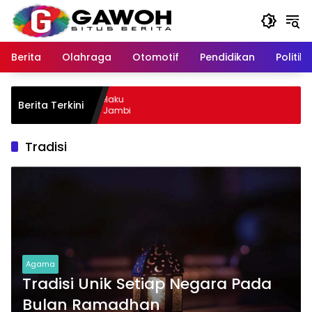
Langsung
ke
konten
Berita
Olahraga
Otomotif
Pendidikan
Politik
wu Kota Tangkap Pelaku
Berita Terkini
, Sempat Kabur ke Jambi
Tradisi
Agama
Tradisi Unik Setiap Negara Pada
Bulan Ramadhan