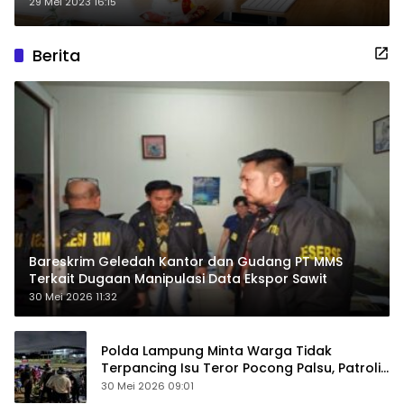
29 Mei 2023 16:15
Berita
Bareskrim Geledah Kantor dan Gudang PT MMS
Terkait Dugaan Manipulasi Data Ekspor Sawit
30 Mei 2026 11:32
Polda Lampung Minta Warga Tidak
Terpancing Isu Teror Pocong Palsu, Patroli
Keamanan Ditingkatkan
30 Mei 2026 09:01