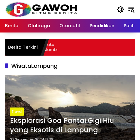
Langsung
ke
konten
Berita
Olahraga
Otomotif
Pendidikan
Politik
u Kota Tangkap Pelaku
Berita Terkini
 Sempat Kabur ke Jambi
WisataLampung
Travel
Eksplorasi Goa Pantai Gigi Hiu
yang Eksotis di Lampung
27 September 2024 17:39