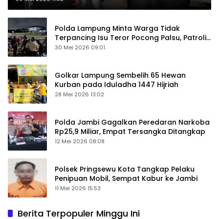
Polda Lampung Minta Warga Tidak
Terpancing Isu Teror Pocong Palsu, Patroli
Keamanan Ditingkatkan
30 Mei 2026 09:01
Golkar Lampung Sembelih 65 Hewan
Kurban pada Iduladha 1447 Hijriah
28 Mei 2026 13:02
Polda Jambi Gagalkan Peredaran Narkoba
Rp25,9 Miliar, Empat Tersangka Ditangkap
12 Mei 2026 08:08
Polsek Pringsewu Kota Tangkap Pelaku
Penipuan Mobil, Sempat Kabur ke Jambi
11 Mei 2026 15:53
Berita Terpopuler Minggu Ini