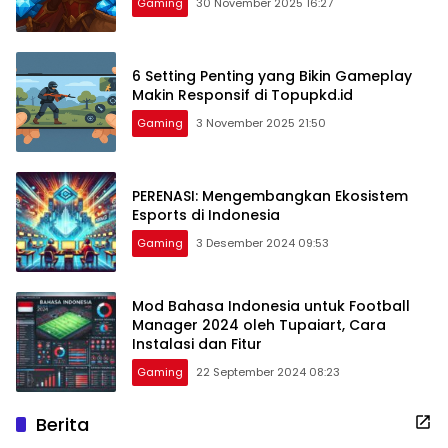
Gaming
30 November 2025 16:27
6 Setting Penting yang Bikin Gameplay
Makin Responsif di Topupkd.id
Gaming
3 November 2025 21:50
PERENASI: Mengembangkan Ekosistem
Esports di Indonesia
Gaming
3 Desember 2024 09:53
Mod Bahasa Indonesia untuk Football
Manager 2024 oleh Tupaiart, Cara
Instalasi dan Fitur
Gaming
22 September 2024 08:23
Berita