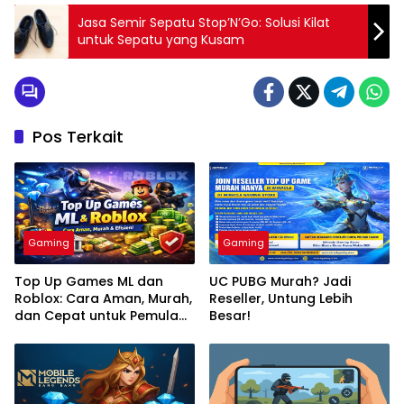
Jasa Semir Sepatu Stop’N’Go: Solusi Kilat
untuk Sepatu yang Kusam
Pos Terkait
Gaming
Gaming
Top Up Games ML dan
UC PUBG Murah? Jadi
Roblox: Cara Aman, Murah,
Reseller, Untung Lebih
dan Cepat untuk Pemula
Besar!
hingga Pro