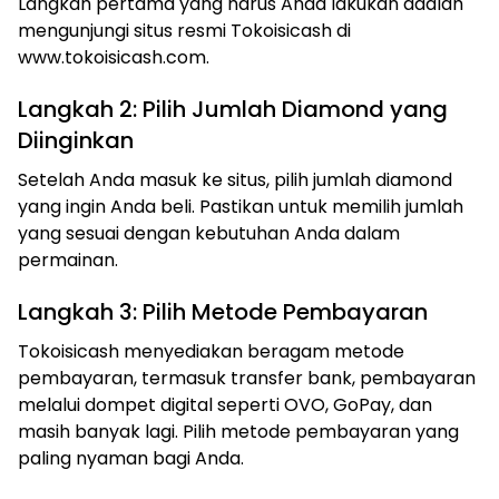
Langkah pertama yang harus Anda lakukan adalah
mengunjungi situs resmi Tokoisicash di
www.tokoisicash.com.
Langkah 2: Pilih Jumlah Diamond yang
Diinginkan
Setelah Anda masuk ke situs, pilih jumlah diamond
yang ingin Anda beli. Pastikan untuk memilih jumlah
yang sesuai dengan kebutuhan Anda dalam
permainan.
Langkah 3: Pilih Metode Pembayaran
Tokoisicash menyediakan beragam metode
pembayaran, termasuk transfer bank, pembayaran
melalui dompet digital seperti OVO, GoPay, dan
masih banyak lagi. Pilih metode pembayaran yang
paling nyaman bagi Anda.