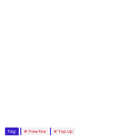
Tag:
Free Fire
Top Up