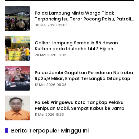
Polda Lampung Minta Warga Tidak
Terpancing Isu Teror Pocong Palsu, Patroli
Keamanan Ditingkatkan
30 Mei 2026 09:01
Golkar Lampung Sembelih 65 Hewan
Kurban pada Iduladha 1447 Hijriah
28 Mei 2026 13:02
Polda Jambi Gagalkan Peredaran Narkoba
Rp25,9 Miliar, Empat Tersangka Ditangkap
12 Mei 2026 08:08
Polsek Pringsewu Kota Tangkap Pelaku
Penipuan Mobil, Sempat Kabur ke Jambi
11 Mei 2026 15:53
Berita Terpopuler Minggu Ini