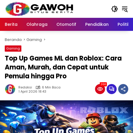
Langsung
ke
konten
Berita
Olahraga
Otomotif
Pendidikan
Politik
Beranda
Gaming
Gaming
Top Up Games ML dan Roblox: Cara
Aman, Murah, dan Cepat untuk
Pemula hingga Pro
366
Redaksi
6 Min Baca
1 April 2026 18:43