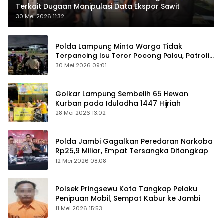
Terkait Dugaan Manipulasi Data Ekspor Sawit
30 Mei 2026 11:32
Polda Lampung Minta Warga Tidak
Terpancing Isu Teror Pocong Palsu, Patroli
Keamanan Ditingkatkan
30 Mei 2026 09:01
Golkar Lampung Sembelih 65 Hewan
Kurban pada Iduladha 1447 Hijriah
28 Mei 2026 13:02
Polda Jambi Gagalkan Peredaran Narkoba
Rp25,9 Miliar, Empat Tersangka Ditangkap
12 Mei 2026 08:08
Polsek Pringsewu Kota Tangkap Pelaku
Penipuan Mobil, Sempat Kabur ke Jambi
11 Mei 2026 15:53