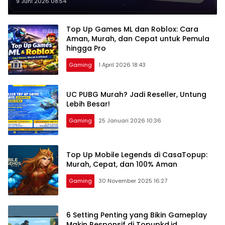
dan Paket Data
9 Juni 2026 08:54
Top Up Games ML dan Roblox: Cara
Aman, Murah, dan Cepat untuk Pemula
hingga Pro
Gaming
1 April 2026 18:43
UC PUBG Murah? Jadi Reseller, Untung
Lebih Besar!
Gaming
25 Januari 2026 10:36
Top Up Mobile Legends di CasaTopup:
Murah, Cepat, dan 100% Aman
Gaming
30 November 2025 16:27
6 Setting Penting yang Bikin Gameplay
Makin Responsif di Topupkd.id