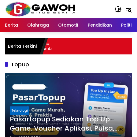
Langsung
ke
konten
Berita
Olahraga
Otomotif
Pendidikan
Politik
ota Tangkap Pelaku
Berita Terkini
mpat Kabur ke Jambi
TopUp
Teknologi
Pasartopup Sediakan Top Up
Game, Voucher Aplikasi, Pulsa,