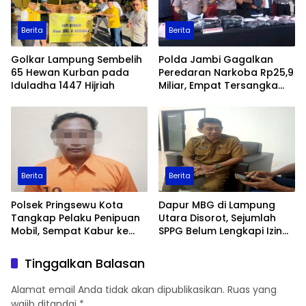
Berita
Berita
Golkar Lampung Sembelih
Polda Jambi Gagalkan
65 Hewan Kurban pada
Peredaran Narkoba Rp25,9
Iduladha 1447 Hijriah
Miliar, Empat Tersangka
Ditangkap
Berita
Berita
Polsek Pringsewu Kota
Dapur MBG di Lampung
Tangkap Pelaku Penipuan
Utara Disorot, Sejumlah
Mobil, Sempat Kabur ke
SPPG Belum Lengkapi Izin
Jambi
Operasional
Tinggalkan Balasan
Alamat email Anda tidak akan dipublikasikan.
Ruas yang
wajib ditandai
*