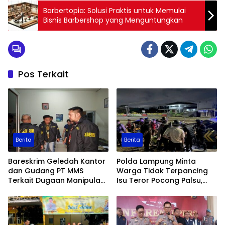
Barbertopia: Solusi Praktis untuk Memulai
Bisnis Barbershop yang Menguntungkan
Pos Terkait
Berita
Berita
Bareskrim Geledah Kantor
Polda Lampung Minta
dan Gudang PT MMS
Warga Tidak Terpancing
Terkait Dugaan Manipulasi
Isu Teror Pocong Palsu,
Data Ekspor Sawit
Patroli Keamanan
Ditingkatkan