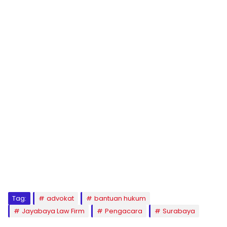
Tag:
advokat
bantuan hukum
Jayabaya Law Firm
Pengacara
Surabaya