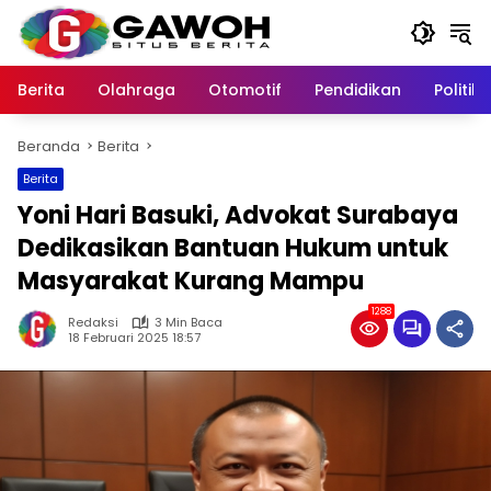
Langsung
ke
konten
Berita
Olahraga
Otomotif
Pendidikan
Politik
Beranda
Berita
Berita
Yoni Hari Basuki, Advokat Surabaya
Dedikasikan Bantuan Hukum untuk
Masyarakat Kurang Mampu
1288
Redaksi
3 Min Baca
18 Februari 2025 18:57