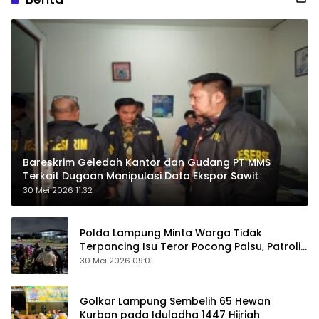
Bareskrim Geledah Kantor dan Gudang PT MMS
Terkait Dugaan Manipulasi Data Ekspor Sawit
30 Mei 2026 11:32
Polda Lampung Minta Warga Tidak
Terpancing Isu Teror Pocong Palsu, Patroli
Keamanan Ditingkatkan
30 Mei 2026 09:01
Golkar Lampung Sembelih 65 Hewan
Kurban pada Iduladha 1447 Hijriah