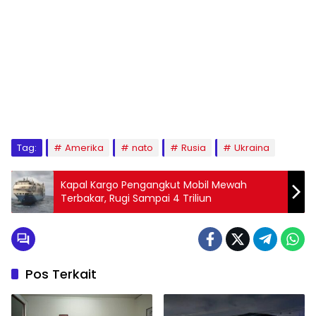
Tag:
Amerika
nato
Rusia
Ukraina
Kapal Kargo Pengangkut Mobil Mewah
Terbakar, Rugi Sampai 4 Triliun
Pos Terkait