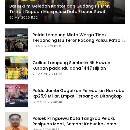
Bareskrim Geledah Kantor dan Gudang PT MMS
Terkait Dugaan Manipulasi Data Ekspor Sawit
30 Mei 2026 11:32
Polda Lampung Minta Warga Tidak
Terpancing Isu Teror Pocong Palsu, Patroli
Keamanan Ditingkatkan
30 Mei 2026 09:01
Golkar Lampung Sembelih 65 Hewan
Kurban pada Iduladha 1447 Hijriah
28 Mei 2026 13:02
Polda Jambi Gagalkan Peredaran Narkoba
Rp25,9 Miliar, Empat Tersangka Ditangkap
12 Mei 2026 08:08
Polsek Pringsewu Kota Tangkap Pelaku
Penipuan Mobil, Sempat Kabur ke Jambi
11 Mei 2026 15:53