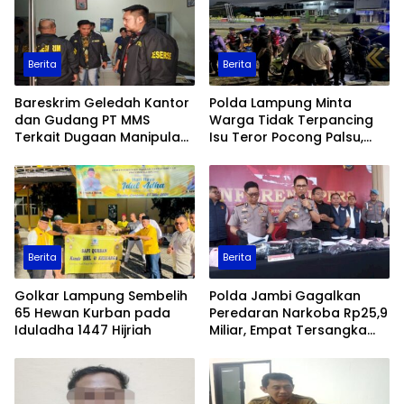
Berita
Berita
Bareskrim Geledah Kantor
Polda Lampung Minta
dan Gudang PT MMS
Warga Tidak Terpancing
Terkait Dugaan Manipulasi
Isu Teror Pocong Palsu,
Data Ekspor Sawit
Patroli Keamanan
Ditingkatkan
Berita
Berita
Golkar Lampung Sembelih
Polda Jambi Gagalkan
65 Hewan Kurban pada
Peredaran Narkoba Rp25,9
Iduladha 1447 Hijriah
Miliar, Empat Tersangka
Ditangkap