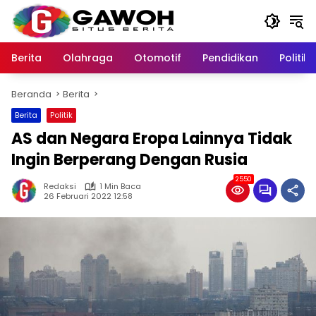
Langsung
ke
konten
Berita
Olahraga
Otomotif
Pendidikan
Politik
Beranda
Berita
Berita
Politik
AS dan Negara Eropa Lainnya Tidak
Ingin Berperang Dengan Rusia
2550
Redaksi
1 Min Baca
26 Februari 2022 12:58