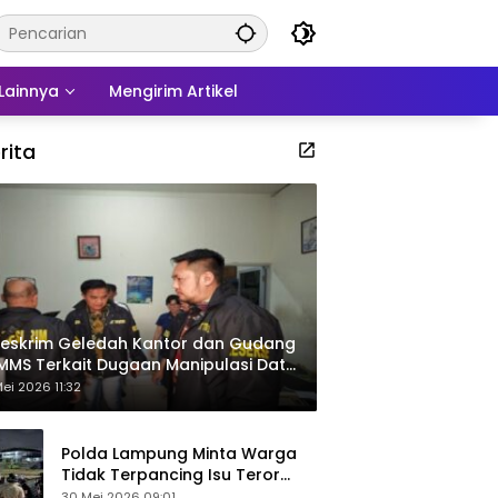
Lainnya
Mengirim Artikel
rita
eskrim Geledah Kantor dan Gudang
MMS Terkait Dugaan Manipulasi Data
por Sawit
ei 2026 11:32
Polda Lampung Minta Warga
Tidak Terpancing Isu Teror
Pocong Palsu, Patroli
30 Mei 2026 09:01