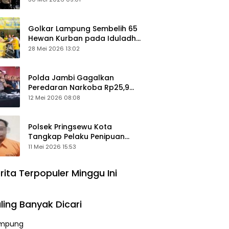
Keamanan Ditingkatkan
Golkar Lampung Sembelih 65
Hewan Kurban pada Iduladha
1447 Hijriah
28 Mei 2026 13:02
Polda Jambi Gagalkan
Peredaran Narkoba Rp25,9
Miliar, Empat Tersangka
12 Mei 2026 08:08
Ditangkap
Polsek Pringsewu Kota
Tangkap Pelaku Penipuan
Mobil, Sempat Kabur ke Jambi
11 Mei 2026 15:53
rita Terpopuler Minggu Ini
ling Banyak Dicari
mpung