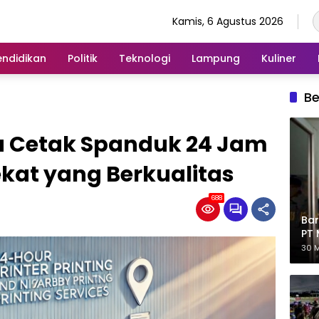
Kamis, 6 Agustus 2026
endidikan
Politik
Teknologi
Lampung
Kuliner
Be
a Cetak Spanduk 24 Jam
ekat yang Berkualitas
688
Bar
PT 
Eks
30 M