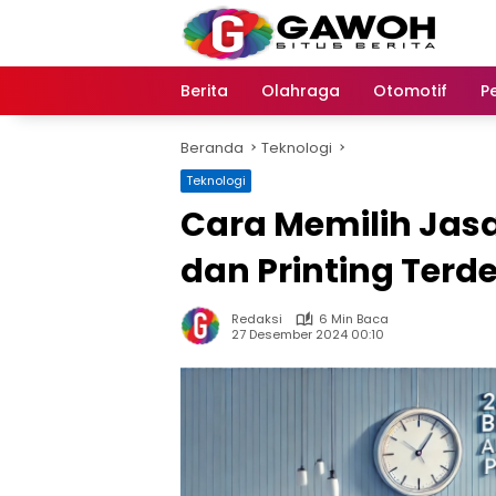
Langsung
ke
konten
Berita
Olahraga
Otomotif
P
Beranda
Teknologi
Teknologi
Cara Memilih Jas
dan Printing Terd
Redaksi
6 Min Baca
27 Desember 2024 00:10