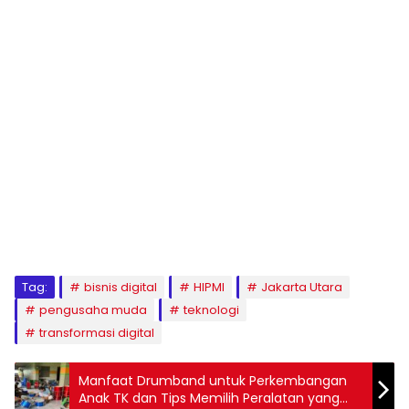
Tag:
bisnis digital
HIPMI
Jakarta Utara
pengusaha muda
teknologi
transformasi digital
Manfaat Drumband untuk Perkembangan
Anak TK dan Tips Memilih Peralatan yang