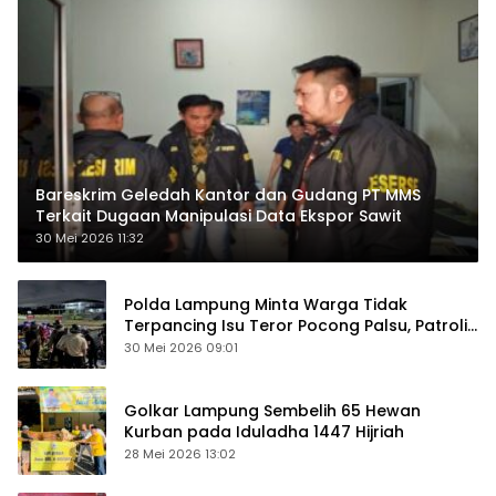
Bareskrim Geledah Kantor dan Gudang PT MMS
Terkait Dugaan Manipulasi Data Ekspor Sawit
30 Mei 2026 11:32
Polda Lampung Minta Warga Tidak
Terpancing Isu Teror Pocong Palsu, Patroli
Keamanan Ditingkatkan
30 Mei 2026 09:01
Golkar Lampung Sembelih 65 Hewan
Kurban pada Iduladha 1447 Hijriah
28 Mei 2026 13:02