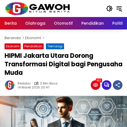
Langsung
ke
konten
Berita
Olahraga
Otomotif
Pendidikan
Politik
Beranda
Ekonomi
Ekonomi
Pendidikan
Teknologi
HIPMI Jakarta Utara Dorong
Transformasi Digital bagi Pengusaha
Muda
802
Redaksi
3 Min Baca
14 Maret 2025 20:47