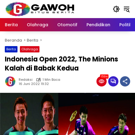
Langsung
ke
konten
Berita
Olahraga
Otomotif
Pendidikan
Politik
Beranda
Berita
Berita
Olahraga
Indonesia Open 2022, The Minions
Kalah di Babak Kedua
1594
Redaksi
1 Min Baca
16 Juni 2022 19:32