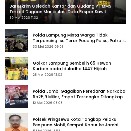
Bareskrim Geledah Kantor dan Gudang PT MMS
Terkait Dugaan Manipulasi Data Ekspor Sawit
30 Mei 2026 11:32
Polda Lampung Minta Warga Tidak
Terpancing Isu Teror Pocong Palsu, Patroli
Keamanan Ditingkatkan
30 Mei 2026 09:01
Golkar Lampung Sembelih 65 Hewan
Kurban pada Iduladha 1447 Hijriah
28 Mei 2026 13:02
Polda Jambi Gagalkan Peredaran Narkoba
Rp25,9 Miliar, Empat Tersangka Ditangkap
12 Mei 2026 08:08
Polsek Pringsewu Kota Tangkap Pelaku
Penipuan Mobil, Sempat Kabur ke Jambi
11 Mei 2026 15:53