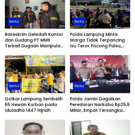
Berita
Berita
Bareskrim Geledah Kantor
Polda Lampung Minta
dan Gudang PT MMS
Warga Tidak Terpancing
Terkait Dugaan Manipulasi
Isu Teror Pocong Palsu,
Data Ekspor Sawit
Patroli Keamanan
Ditingkatkan
Berita
Berita
Golkar Lampung Sembelih
Polda Jambi Gagalkan
65 Hewan Kurban pada
Peredaran Narkoba Rp25,9
Iduladha 1447 Hijriah
Miliar, Empat Tersangka
Ditangkap