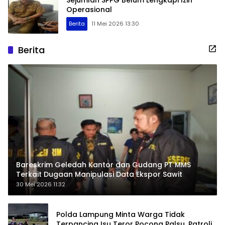
Sejumlah SPPG Belum Lengkapi Izin
Operasional
Berita
11 Mei 2026 13:30
Berita
Bareskrim Geledah Kantor dan Gudang PT MMS
Terkait Dugaan Manipulasi Data Ekspor Sawit
30 Mei 2026 11:32
Polda Lampung Minta Warga Tidak
Terpancing Isu Teror Pocong Palsu, Patroli