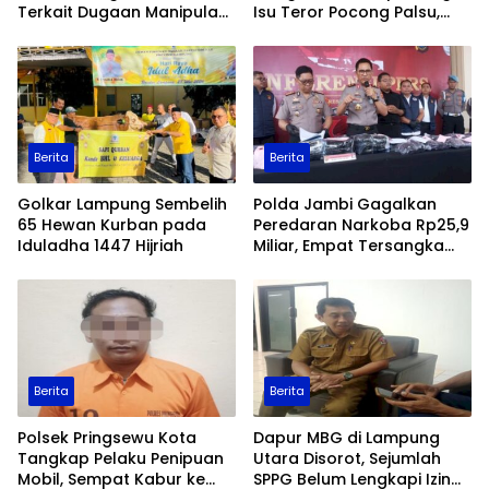
Terkait Dugaan Manipulasi
Isu Teror Pocong Palsu,
Data Ekspor Sawit
Patroli Keamanan
Ditingkatkan
Berita
Berita
Golkar Lampung Sembelih
Polda Jambi Gagalkan
65 Hewan Kurban pada
Peredaran Narkoba Rp25,9
Iduladha 1447 Hijriah
Miliar, Empat Tersangka
Ditangkap
Berita
Berita
Polsek Pringsewu Kota
Dapur MBG di Lampung
Tangkap Pelaku Penipuan
Utara Disorot, Sejumlah
Mobil, Sempat Kabur ke
SPPG Belum Lengkapi Izin