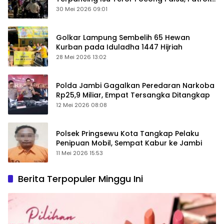
Keamanan Ditingkatkan
30 Mei 2026 09:01
Golkar Lampung Sembelih 65 Hewan
Kurban pada Iduladha 1447 Hijriah
28 Mei 2026 13:02
Polda Jambi Gagalkan Peredaran Narkoba
Rp25,9 Miliar, Empat Tersangka Ditangkap
12 Mei 2026 08:08
Polsek Pringsewu Kota Tangkap Pelaku
Penipuan Mobil, Sempat Kabur ke Jambi
11 Mei 2026 15:53
Berita Terpopuler Minggu Ini