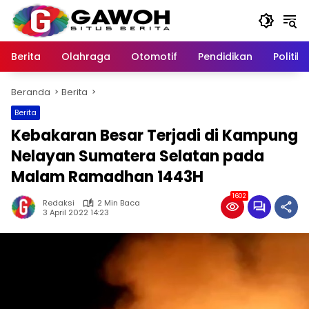
Langsung
ke
konten
Berita
Olahraga
Otomotif
Pendidikan
Politik
Beranda
Berita
Berita
Kebakaran Besar Terjadi di Kampung
Nelayan Sumatera Selatan pada
Malam Ramadhan 1443H
1602
Redaksi
2 Min Baca
3 April 2022 14:23