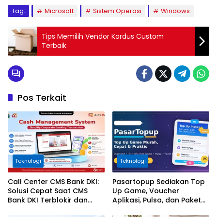
Tag:
Microsoft
Sistem Operasi
Windows
Tips Memilih Vendor Kardus Custom
Terbaik
Pos Terkait
Teknologi
Teknologi
Call Center CMS Bank DKI:
Pasartopup Sediakan Top
Solusi Cepat Saat CMS
Up Game, Voucher
Bank DKI Terblokir dan
Aplikasi, Pulsa, dan Paket
Tidak Bisa Login
Data