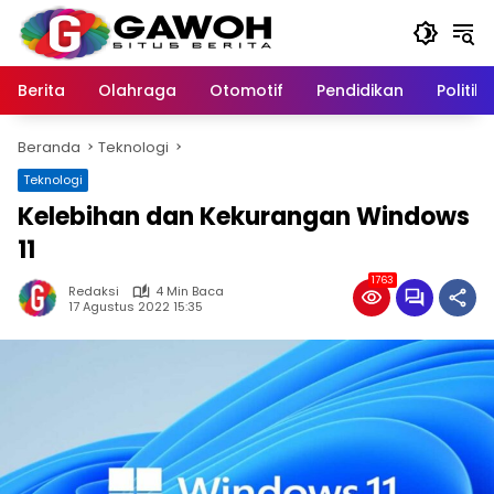
Langsung
ke
konten
Berita
Olahraga
Otomotif
Pendidikan
Politik
Beranda
Teknologi
Teknologi
Kelebihan dan Kekurangan Windows
11
1763
Redaksi
4 Min Baca
17 Agustus 2022 15:35