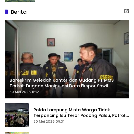
Berita
Bareskrim Geledah Kantor dan Gudang PT MMS
Terkait Dugaan Manipulasi Data Ekspor Sawit
30 Mei 2026 11:32
Polda Lampung Minta Warga Tidak
Terpancing Isu Teror Pocong Palsu, Patroli
Keamanan Ditingkatkan
30 Mei 2026 09:01