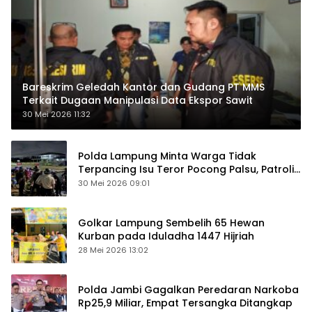
Bareskrim Geledah Kantor dan Gudang PT MMS
Terkait Dugaan Manipulasi Data Ekspor Sawit
30 Mei 2026 11:32
Polda Lampung Minta Warga Tidak
Terpancing Isu Teror Pocong Palsu, Patroli
Keamanan Ditingkatkan
30 Mei 2026 09:01
Golkar Lampung Sembelih 65 Hewan
Kurban pada Iduladha 1447 Hijriah
28 Mei 2026 13:02
Polda Jambi Gagalkan Peredaran Narkoba
Rp25,9 Miliar, Empat Tersangka Ditangkap