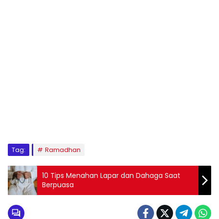
Tag:
Ramadhan
10 Tips Menahan Lapar dan Dahaga Saat
Berpuasa