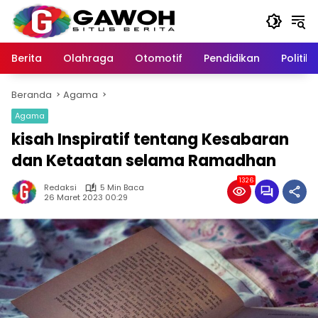
Langsung
ke
konten
Berita
Olahraga
Otomotif
Pendidikan
Politik
Beranda
Agama
Agama
kisah Inspiratif tentang Kesabaran
dan Ketaatan selama Ramadhan
1326
Redaksi
5 Min Baca
26 Maret 2023 00:29