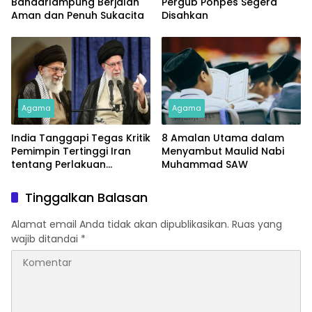
Bandarlampung Berjalan
Pergub Ponpes Segera
Aman dan Penuh Sukacita
Disahkan
Agama
Agama
India Tanggapi Tegas Kritik
8 Amalan Utama dalam
Pemimpin Tertinggi Iran
Menyambut Maulid Nabi
tentang Perlakuan
Muhammad SAW
terhadap Muslim Minoritas
Tinggalkan Balasan
Alamat email Anda tidak akan dipublikasikan.
Ruas yang
wajib ditandai
*