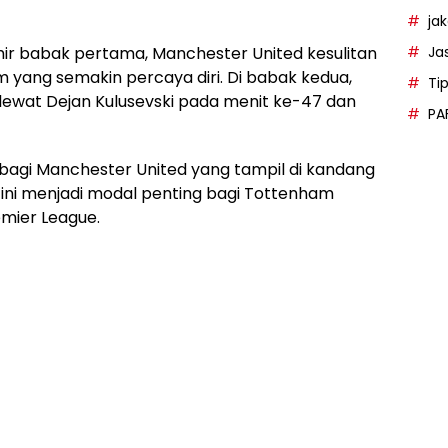
ja
Ja
ir babak pertama, Manchester United kesulitan
ang semakin percaya diri. Di babak kedua,
Ti
ewat Dejan Kulusevski pada menit ke-47 dan
PA
k bagi Manchester United yang tampil di kandang
 ini menjadi modal penting bagi Tottenham
mier League.