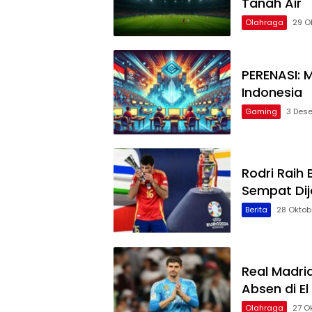
Tanah Air
Olahraga
29 O
PERENASI: 
Indonesia
Gaming
3 Des
Rodri Raih 
Sempat Di
Berita
28 Oktob
Real Madri
Absen di El
Olahraga
27 O