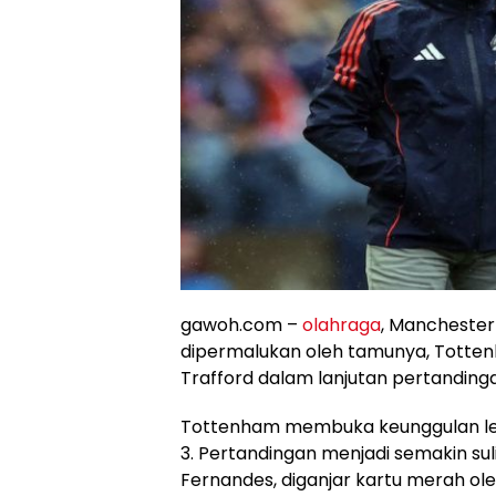
gawoh.com –
olahraga
, Manchester
dipermalukan oleh tamunya, Tottenh
Trafford dalam lanjutan pertanding
Tottenham membuka keunggulan lebi
3. Pertandingan menjadi semakin su
Fernandes, diganjar kartu merah ol