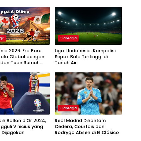
aga
Olahraga
unia 2026: Era Baru
Liga 1 Indonesia: Kompetisi
Bola Global dengan
Sepak Bola Tertinggi di
 dan Tuan Rumah
Tanah Air
rah
Olahraga
aih Ballon d’Or 2024,
Real Madrid Dihantam
guli Vinicius yang
Cedera, Courtois dan
 Dijagokan
Rodrygo Absen di El Clásico