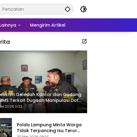
Lainnya
Mengirim Artikel
rita
eskrim Geledah Kantor dan Gudang
MMS Terkait Dugaan Manipulasi Data
por Sawit
ei 2026 11:32
Polda Lampung Minta Warga
Tidak Terpancing Isu Teror
Pocong Palsu, Patroli
30 Mei 2026 09:01