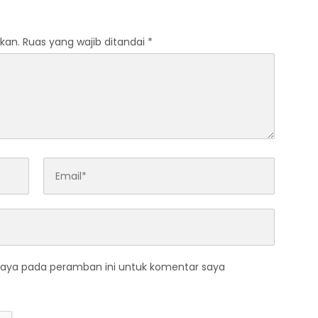
kan.
Ruas yang wajib ditandai
*
saya pada peramban ini untuk komentar saya