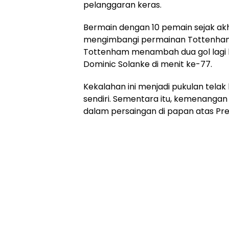
pelanggaran keras.
Bermain dengan 10 pemain sejak akh
mengimbangi permainan Tottenham y
Tottenham menambah dua gol lagi l
Dominic Solanke di menit ke-77.
Kekalahan ini menjadi pukulan tela
sendiri. Sementara itu, kemenangan
dalam persaingan di papan atas Pre