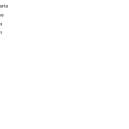
karta
sa
ps
FI