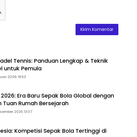
adel Tennis: Panduan Lengkap & Teknik
l untuk Pemula
nuari 2026 18:53
a 2026: Era Baru Sepak Bola Global dengan
n Tuan Rumah Bersejarah
esember 2025 13:07
nesia: Kompetisi Sepak Bola Tertinggi di