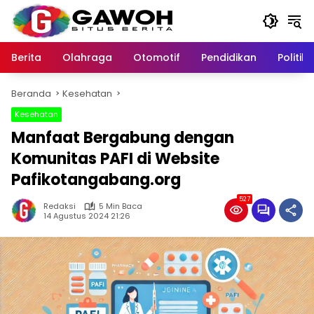
Langsung
ke
konten
Berita
Olahraga
Otomotif
Pendidikan
Politik
Beranda
Kesehatan
Kesehatan
Manfaat Bergabung dengan
Komunitas PAFI di Website
Pafikotangabang.org
527
Redaksi
5 Min Baca
14 Agustus 2024 21:26