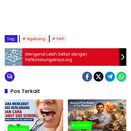
Tag:
Ngabang
PAFI
Mengenal Lebih Dekat dengan
Pafikotasungairaya.org
Pos Terkait
Kesehatan
Kesehatan