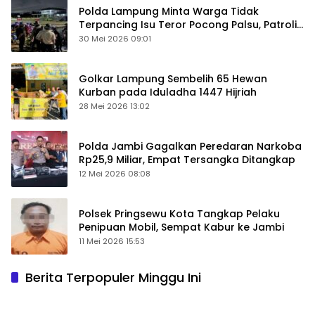
Polda Lampung Minta Warga Tidak
Terpancing Isu Teror Pocong Palsu, Patroli
Keamanan Ditingkatkan
30 Mei 2026 09:01
Golkar Lampung Sembelih 65 Hewan
Kurban pada Iduladha 1447 Hijriah
28 Mei 2026 13:02
Polda Jambi Gagalkan Peredaran Narkoba
Rp25,9 Miliar, Empat Tersangka Ditangkap
12 Mei 2026 08:08
Polsek Pringsewu Kota Tangkap Pelaku
Penipuan Mobil, Sempat Kabur ke Jambi
11 Mei 2026 15:53
Berita Terpopuler Minggu Ini