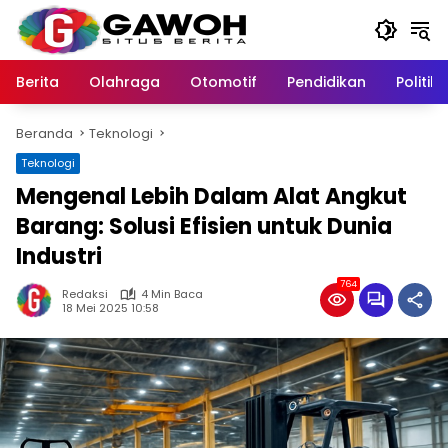
Langsung
ke
konten
Berita
Olahraga
Otomotif
Pendidikan
Politik
Beranda
Teknologi
Teknologi
Mengenal Lebih Dalam Alat Angkut
Barang: Solusi Efisien untuk Dunia
Industri
764
Redaksi
4 Min Baca
18 Mei 2025 10:58