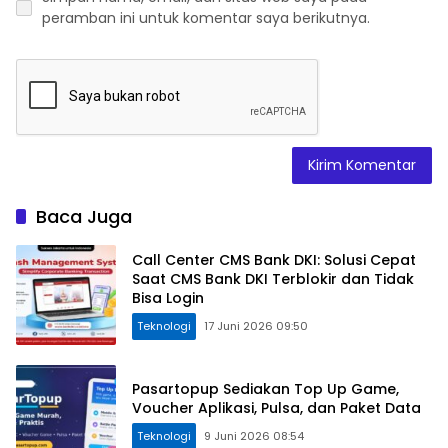
peramban ini untuk komentar saya berikutnya.
Baca Juga
Call Center CMS Bank DKI: Solusi Cepat
Saat CMS Bank DKI Terblokir dan Tidak
Bisa Login
Teknologi
17 Juni 2026 09:50
Pasartopup Sediakan Top Up Game,
Voucher Aplikasi, Pulsa, dan Paket Data
Teknologi
9 Juni 2026 08:54