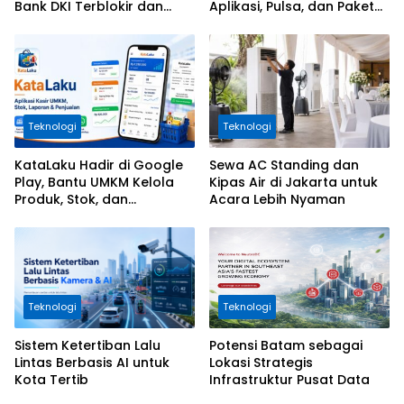
Bank DKI Terblokir dan
Aplikasi, Pulsa, dan Paket
Tidak Bisa Login
Data
Teknologi
Teknologi
KataLaku Hadir di Google
Sewa AC Standing dan
Play, Bantu UMKM Kelola
Kipas Air di Jakarta untuk
Produk, Stok, dan
Acara Lebih Nyaman
Transaksi
Teknologi
Teknologi
Sistem Ketertiban Lalu
Potensi Batam sebagai
Lintas Berbasis AI untuk
Lokasi Strategis
Kota Tertib
Infrastruktur Pusat Data