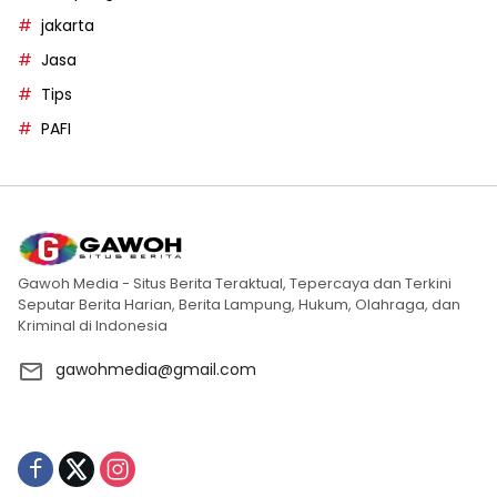
jakarta
Jasa
Tips
PAFI
Gawoh Media - Situs Berita Teraktual, Tepercaya dan Terkini
Seputar Berita Harian, Berita Lampung, Hukum, Olahraga, dan
Kriminal di Indonesia
gawohmedia@gmail.com