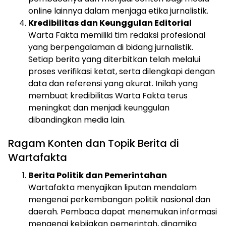
online lainnya dalam menjaga etika jurnalistik.
Kredibilitas dan Keunggulan Editorial
Warta Fakta memiliki tim redaksi profesional
yang berpengalaman di bidang jurnalistik.
Setiap berita yang diterbitkan telah melalui
proses verifikasi ketat, serta dilengkapi dengan
data dan referensi yang akurat. Inilah yang
membuat kredibilitas Warta Fakta terus
meningkat dan menjadi keunggulan
dibandingkan media lain.
Ragam Konten dan Topik Berita di
Wartafakta
Berita Politik dan Pemerintahan
Wartafakta menyajikan liputan mendalam
mengenai perkembangan politik nasional dan
daerah. Pembaca dapat menemukan informasi
mengenai kebijakan pemerintah, dinamika