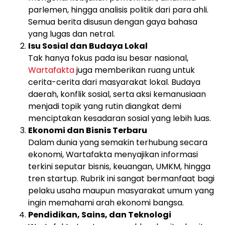
parlemen, hingga analisis politik dari para ahli.
Semua berita disusun dengan gaya bahasa
yang lugas dan netral.
Isu Sosial dan Budaya Lokal
Tak hanya fokus pada isu besar nasional,
Wartafakta
juga memberikan ruang untuk
cerita-cerita dari masyarakat lokal. Budaya
daerah, konflik sosial, serta aksi kemanusiaan
menjadi topik yang rutin diangkat demi
menciptakan kesadaran sosial yang lebih luas.
Ekonomi dan Bisnis Terbaru
Dalam dunia yang semakin terhubung secara
ekonomi, Wartafakta menyajikan informasi
terkini seputar bisnis, keuangan, UMKM, hingga
tren startup. Rubrik ini sangat bermanfaat bagi
pelaku usaha maupun masyarakat umum yang
ingin memahami arah ekonomi bangsa.
Pendidikan, Sains, dan Teknologi