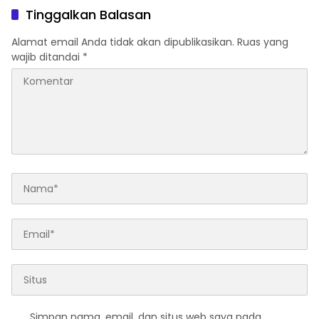
Tinggalkan Balasan
Alamat email Anda tidak akan dipublikasikan.
Ruas yang
wajib ditandai
*
Simpan nama, email, dan situs web saya pada