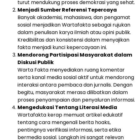
turut mendukung proses demokrasi yang sehat.
Menjadi Sumber Referensi Tepercaya
Banyak akademisi, mahasiswa, dan pengamat
sosial menjadikan Wartafakta sebagai rujukan
dalam penulisan karya ilmiah atau opini publik.
Kredibilitas dan konsistensi dalam menyajikan
fakta menjadi kunci kepercayaan ini.
Mendorong Partisipasi Masyarakat dalam
Diskusi Publik
Warta Fakta menyediakan ruang komentar
serta kanal media sosial aktif untuk mendorong
interaksi antara pembaca dan jurnalis. Dengan
begitu, masyarakat merasa dilibatkan dalam
proses penyampaian dan penyaluran informasi.
Mengedukasi Tentang Literasi Media
Wartafakta kerap memuat artikel edukatif
tentang cara mengenali berita hoaks,
pentingnya verifikasi informasi, serta etika
bermedia sosial. Langkah ini sangat relevan