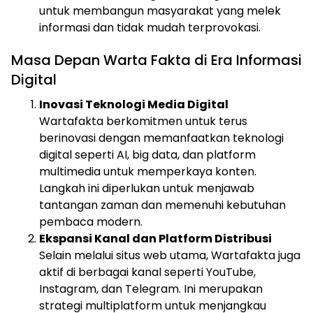
untuk membangun masyarakat yang melek
informasi dan tidak mudah terprovokasi.
Masa Depan Warta Fakta di Era Informasi
Digital
Inovasi Teknologi Media Digital
Wartafakta berkomitmen untuk terus
berinovasi dengan memanfaatkan teknologi
digital seperti AI, big data, dan platform
multimedia untuk memperkaya konten.
Langkah ini diperlukan untuk menjawab
tantangan zaman dan memenuhi kebutuhan
pembaca modern.
Ekspansi Kanal dan Platform Distribusi
Selain melalui situs web utama, Wartafakta juga
aktif di berbagai kanal seperti YouTube,
Instagram, dan Telegram. Ini merupakan
strategi multiplatform untuk menjangkau