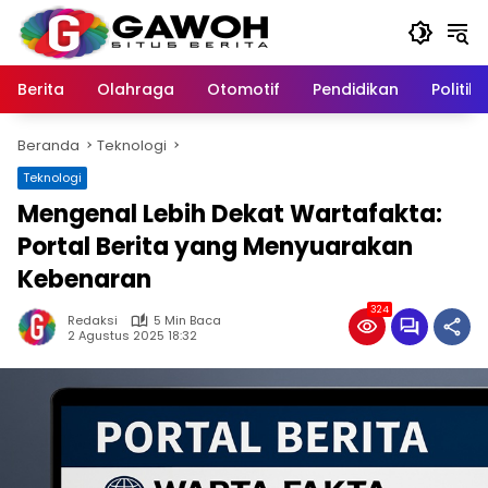
Langsung
ke
konten
Berita
Olahraga
Otomotif
Pendidikan
Politik
Beranda
Teknologi
Teknologi
Mengenal Lebih Dekat Wartafakta:
Portal Berita yang Menyuarakan
Kebenaran
324
Redaksi
5 Min Baca
2 Agustus 2025 18:32