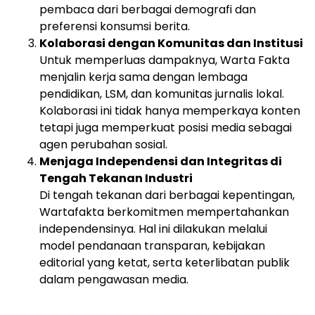
pembaca dari berbagai demografi dan
preferensi konsumsi berita.
Kolaborasi dengan Komunitas dan Institusi
Untuk memperluas dampaknya, Warta Fakta
menjalin kerja sama dengan lembaga
pendidikan, LSM, dan komunitas jurnalis lokal.
Kolaborasi ini tidak hanya memperkaya konten
tetapi juga memperkuat posisi media sebagai
agen perubahan sosial.
Menjaga Independensi dan Integritas di
Tengah Tekanan Industri
Di tengah tekanan dari berbagai kepentingan,
Wartafakta berkomitmen mempertahankan
independensinya. Hal ini dilakukan melalui
model pendanaan transparan, kebijakan
editorial yang ketat, serta keterlibatan publik
dalam pengawasan media.