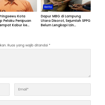
Berita
Pringsewu Kota
Dapur MBG di Lampung
p Pelaku Penipuan
Utara Disorot, Sejumlah SPPG
Sempat Kabur ke
Belum Lengkapi Izin
Operasional
kan.
Ruas yang wajib ditandai
*