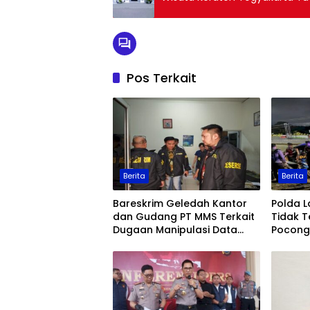
Pos Terkait
Berita
Berita
Bareskrim Geledah Kantor
Polda 
dan Gudang PT MMS Terkait
Tidak T
Dugaan Manipulasi Data
Pocong 
Ekspor Sawit
Keaman