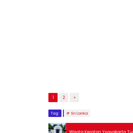
1
2
»
Tag:
Sri Lanka
Wisata Keraton Yogyakarta Tut