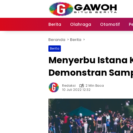
Langsung
ke
konten
Berita
Olahraga
Otomotif
P
Beranda
Berita
Berita
Menyerbu Istana K
Demonstran Samp
Redaksi
2 Min Baca
10 Juli 2022 12:32