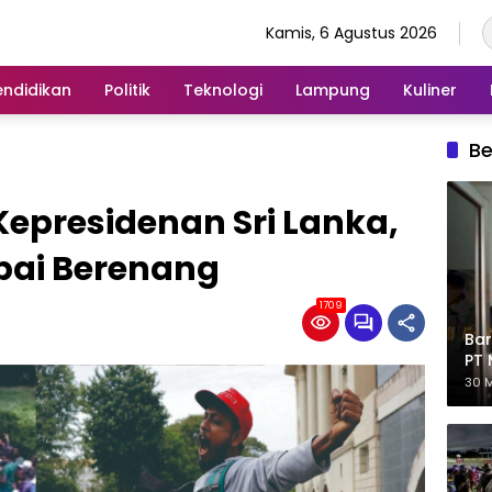
Kamis, 6 Agustus 2026
endidikan
Politik
Teknologi
Lampung
Kuliner
Be
epresidenan Sri Lanka,
ai Berenang
1709
Bar
PT 
Eks
30 M