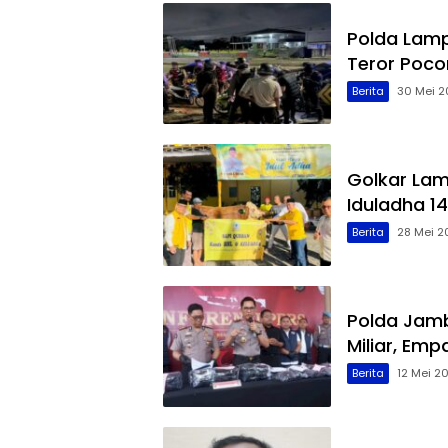
Polda Lamp
Teror Poco
Berita
30 Mei 2
Golkar La
Iduladha 14
Berita
28 Mei 2
Polda Jamb
Miliar, Em
Berita
12 Mei 2