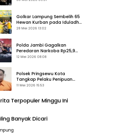
Keamanan Ditingkatkan
Golkar Lampung Sembelih 65
Hewan Kurban pada Iduladha
1447 Hijriah
28 Mei 2026 13:02
Polda Jambi Gagalkan
Peredaran Narkoba Rp25,9
Miliar, Empat Tersangka
12 Mei 2026 08:08
Ditangkap
Polsek Pringsewu Kota
Tangkap Pelaku Penipuan
Mobil, Sempat Kabur ke Jambi
11 Mei 2026 15:53
rita Terpopuler Minggu Ini
ling Banyak Dicari
mpung