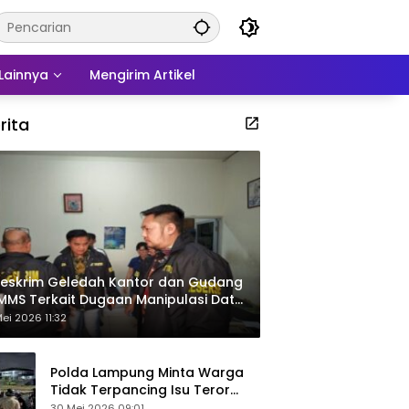
Lainnya
Mengirim Artikel
rita
eskrim Geledah Kantor dan Gudang
MMS Terkait Dugaan Manipulasi Data
por Sawit
ei 2026 11:32
Polda Lampung Minta Warga
Tidak Terpancing Isu Teror
Pocong Palsu, Patroli
30 Mei 2026 09:01