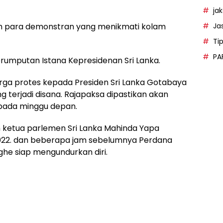
ja
Ja
ah para demonstran yang menikmati kolam
Ti
PA
erumputan Istana Kepresidenan Sri Lanka.
arga protes kepada Presiden Sri Lanka Gotabaya
g terjadi disana. Rajapaksa dipastikan akan
 pada minggu depan.
h ketua parlemen Sri Lanka Mahinda Yapa
2022. dan beberapa jam sebelumnya Perdana
ghe siap mengundurkan diri.