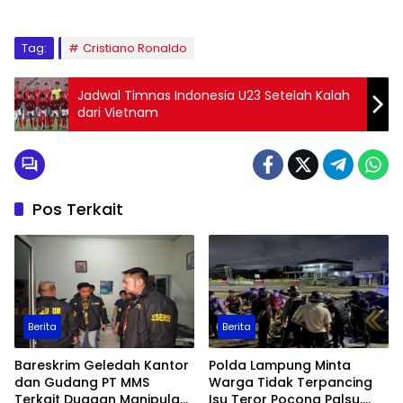
Tag:
Cristiano Ronaldo
Jadwal Timnas Indonesia U23 Setelah Kalah
dari Vietnam
Pos Terkait
Berita
Berita
Bareskrim Geledah Kantor
Polda Lampung Minta
dan Gudang PT MMS
Warga Tidak Terpancing
Terkait Dugaan Manipulasi
Isu Teror Pocong Palsu,