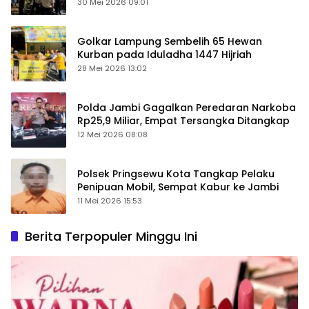
Keamanan Ditingkatkan
30 Mei 2026 09:01
Golkar Lampung Sembelih 65 Hewan
Kurban pada Iduladha 1447 Hijriah
28 Mei 2026 13:02
Polda Jambi Gagalkan Peredaran Narkoba
Rp25,9 Miliar, Empat Tersangka Ditangkap
12 Mei 2026 08:08
Polsek Pringsewu Kota Tangkap Pelaku
Penipuan Mobil, Sempat Kabur ke Jambi
11 Mei 2026 15:53
Berita Terpopuler Minggu Ini