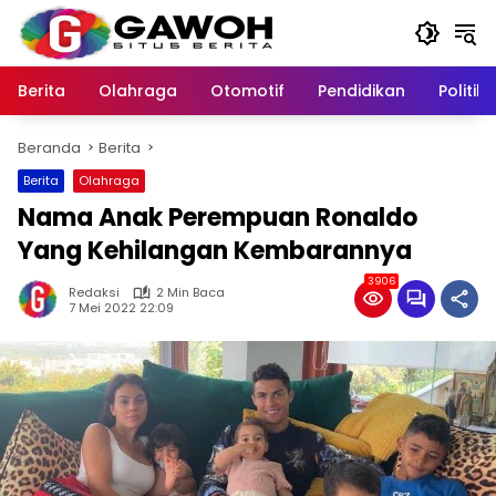
Langsung
ke
konten
Berita
Olahraga
Otomotif
Pendidikan
Politik
Beranda
Berita
Berita
Olahraga
Nama Anak Perempuan Ronaldo
Yang Kehilangan Kembarannya
3906
Redaksi
2 Min Baca
7 Mei 2022 22:09