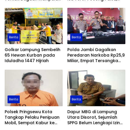
Data Ekspor Sawit
Patroli Keamanan
Ditingkatkan
Berita
Berita
Golkar Lampung Sembelih
Polda Jambi Gagalkan
65 Hewan Kurban pada
Peredaran Narkoba Rp25,9
Iduladha 1447 Hijriah
Miliar, Empat Tersangka
Ditangkap
Berita
Berita
Polsek Pringsewu Kota
Dapur MBG di Lampung
Tangkap Pelaku Penipuan
Utara Disorot, Sejumlah
Mobil, Sempat Kabur ke
SPPG Belum Lengkapi Izin
Jambi
Operasional