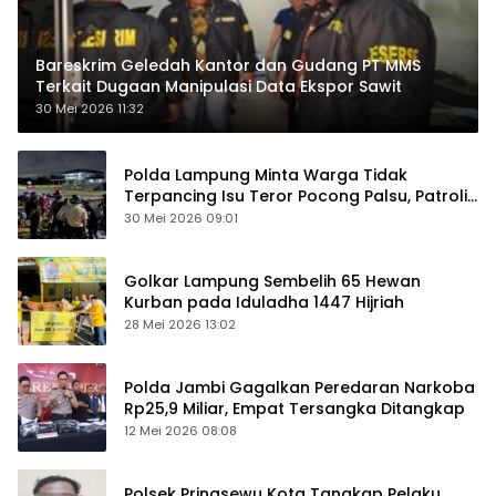
Bareskrim Geledah Kantor dan Gudang PT MMS
Terkait Dugaan Manipulasi Data Ekspor Sawit
30 Mei 2026 11:32
Polda Lampung Minta Warga Tidak
Terpancing Isu Teror Pocong Palsu, Patroli
Keamanan Ditingkatkan
30 Mei 2026 09:01
Golkar Lampung Sembelih 65 Hewan
Kurban pada Iduladha 1447 Hijriah
28 Mei 2026 13:02
Polda Jambi Gagalkan Peredaran Narkoba
Rp25,9 Miliar, Empat Tersangka Ditangkap
12 Mei 2026 08:08
Polsek Pringsewu Kota Tangkap Pelaku