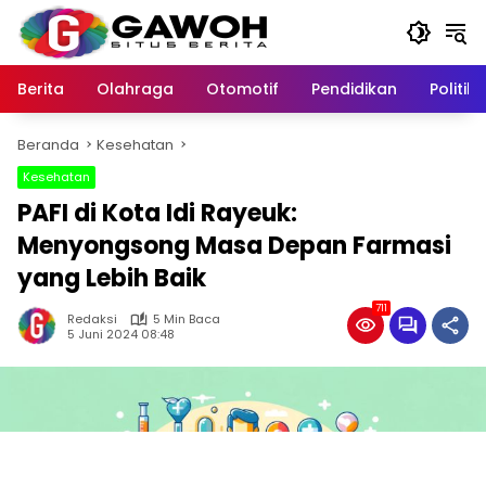
Langsung
ke
konten
Berita
Olahraga
Otomotif
Pendidikan
Politik
Beranda
Kesehatan
Kesehatan
PAFI di Kota Idi Rayeuk:
Menyongsong Masa Depan Farmasi
yang Lebih Baik
711
Redaksi
5 Min Baca
5 Juni 2024 08:48