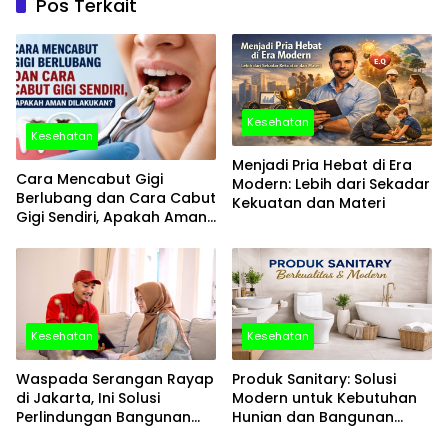
Pos Terkait
Kesehatan
Kesehatan
Menjadi Pria Hebat di Era
Cara Mencabut Gigi
Modern: Lebih dari Sekadar
Berlubang dan Cara Cabut
Kekuatan dan Materi
Gigi Sendiri, Apakah Aman
Dilakukan?
Kesehatan
Kesehatan
Waspada Serangan Rayap
Produk Sanitary: Solusi
di Jakarta, Ini Solusi
Modern untuk Kebutuhan
Perlindungan Bangunan
Hunian dan Bangunan
yang Tepat
Komersial