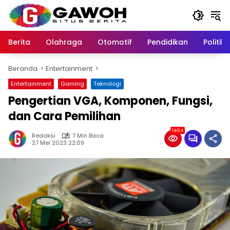
Langsung
ke
konten
Berita
Olahraga
Otomotif
Pendidikan
Politik
Beranda
Entertainment
Entertainment
Gaming
Teknologi
Pengertian VGA, Komponen, Fungsi,
dan Cara Pemilihan
1494
Redaksi
7 Min Baca
27 Mei 2023 22:09