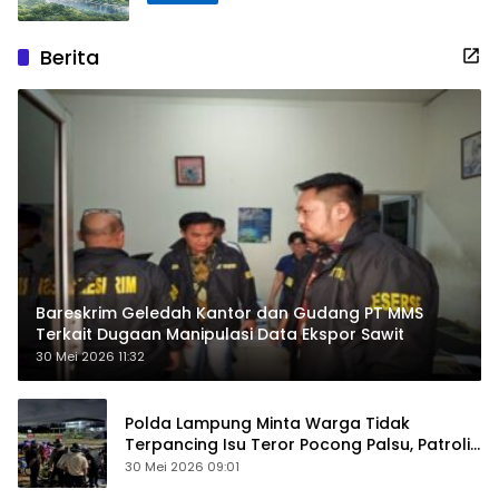
Berita
Bareskrim Geledah Kantor dan Gudang PT MMS
Terkait Dugaan Manipulasi Data Ekspor Sawit
30 Mei 2026 11:32
Polda Lampung Minta Warga Tidak
Terpancing Isu Teror Pocong Palsu, Patroli
Keamanan Ditingkatkan
30 Mei 2026 09:01