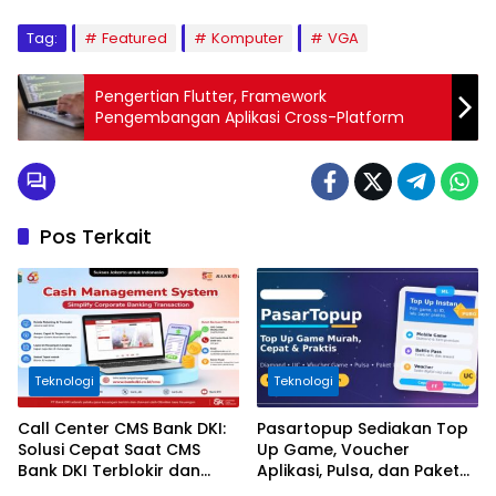
Tag:
Featured
Komputer
VGA
Pengertian Flutter, Framework
Pengembangan Aplikasi Cross-Platform
Pos Terkait
Teknologi
Teknologi
Call Center CMS Bank DKI:
Pasartopup Sediakan Top
Solusi Cepat Saat CMS
Up Game, Voucher
Bank DKI Terblokir dan
Aplikasi, Pulsa, dan Paket
Tidak Bisa Login
Data