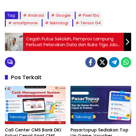
Tag:
Android
Google
Pixel 10a
smartphone
teknologi
Tensor G4
Cegah Putus Sekolah, Pemprov Lampung
Perkuat Pelacakan Data dan Buka Tiga Jalur
Pendidikan
Pos Terkait
Teknologi
Teknologi
Call Center CMS Bank DKI:
Pasartopup Sediakan Top
Solusi Cepat Saat CMS
Up Game, Voucher