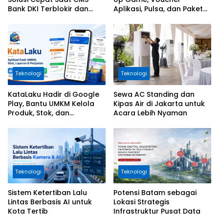
Bank DKI Terblokir dan
Aplikasi, Pulsa, dan Paket
Tidak Bisa Login
Data
Teknologi
Teknologi
KataLaku Hadir di Google
Sewa AC Standing dan
Play, Bantu UMKM Kelola
Kipas Air di Jakarta untuk
Produk, Stok, dan
Acara Lebih Nyaman
Transaksi
Teknologi
Teknologi
Sistem Ketertiban Lalu
Potensi Batam sebagai
Lintas Berbasis AI untuk
Lokasi Strategis
Kota Tertib
Infrastruktur Pusat Data