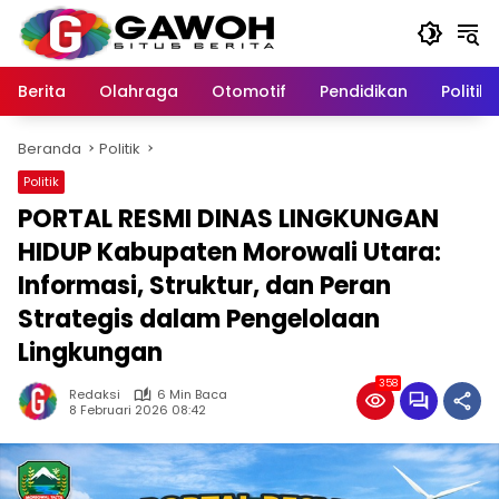
Langsung
ke
konten
Berita
Olahraga
Otomotif
Pendidikan
Politik
Beranda
Politik
Politik
PORTAL RESMI DINAS LINGKUNGAN
HIDUP Kabupaten Morowali Utara:
Informasi, Struktur, dan Peran
Strategis dalam Pengelolaan
Lingkungan
358
Redaksi
6 Min Baca
8 Februari 2026 08:42