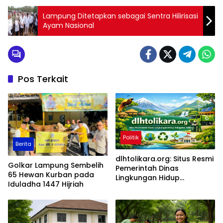
Lampung Ditetapkan sebagai Sentra Hilirisasi
Ayam Nasional
Pos Terkait
Politik
Berita
dlhtolikara.org: Situs Resmi
Golkar Lampung Sembelih
Pemerintah Dinas
65 Hewan Kurban pada
Lingkungan Hidup
Iduladha 1447 Hijriah
Kabupaten Tolikara