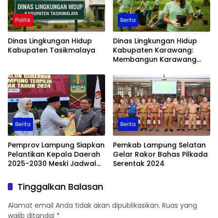
Politik
Berita
Dinas Lingkungan Hidup
Dinas Lingkungan Hidup
Kabupaten Tasikmalaya
Kabupaten Karawang:
Membangun Karawang
yang Bersih, Hijau, dan
Berkelanjutan
Berita
Berita
Pemprov Lampung Siapkan
Pemkab Lampung Selatan
Pelantikan Kepala Daerah
Gelar Rakor Bahas Pilkada
2025-2030 Meski Jadwal
Serentak 2024
Pelantikan Gubernur
Diundur
Tinggalkan Balasan
Alamat email Anda tidak akan dipublikasikan.
Ruas yang
wajib ditandai
*