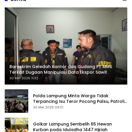
Bareskrim Geledah Kantor dan Gudang PT MMS
Terkait Dugaan Manipulasi Data Ekspor Sawit
30 Mei 2026 11:32
Polda Lampung Minta Warga Tidak
Terpancing Isu Teror Pocong Palsu, Patroli
Keamanan Ditingkatkan
30 Mei 2026 09:01
Golkar Lampung Sembelih 65 Hewan
Kurban pada Iduladha 1447 Hijriah