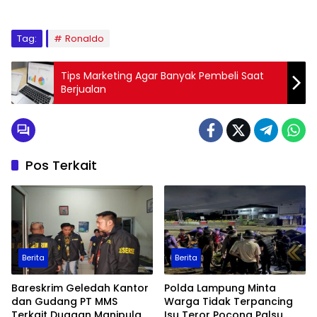
Tag:
Ronaldo
Tips Marketing Agar Banyak Pembeli Saat
Berjualan
Pos Terkait
Berita
Berita
Bareskrim Geledah Kantor
Polda Lampung Minta
dan Gudang PT MMS
Warga Tidak Terpancing
Terkait Dugaan Manipulasi
Isu Teror Pocong Palsu,