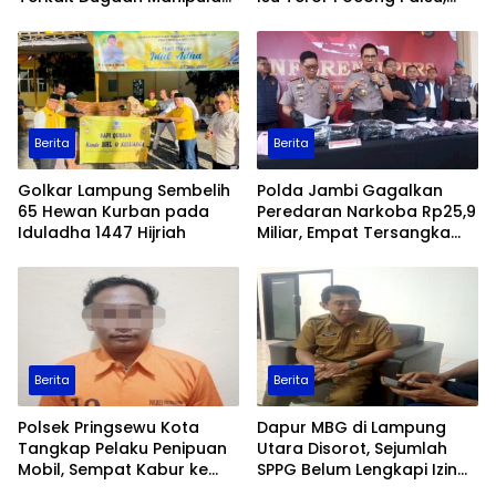
Data Ekspor Sawit
Patroli Keamanan
Ditingkatkan
Berita
Berita
Golkar Lampung Sembelih
Polda Jambi Gagalkan
65 Hewan Kurban pada
Peredaran Narkoba Rp25,9
Iduladha 1447 Hijriah
Miliar, Empat Tersangka
Ditangkap
Berita
Berita
Polsek Pringsewu Kota
Dapur MBG di Lampung
Tangkap Pelaku Penipuan
Utara Disorot, Sejumlah
Mobil, Sempat Kabur ke
SPPG Belum Lengkapi Izin
Jambi
Operasional