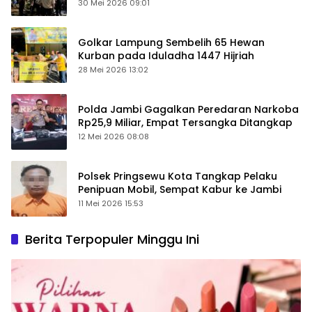
Keamanan Ditingkatkan
30 Mei 2026 09:01
Golkar Lampung Sembelih 65 Hewan
Kurban pada Iduladha 1447 Hijriah
28 Mei 2026 13:02
Polda Jambi Gagalkan Peredaran Narkoba
Rp25,9 Miliar, Empat Tersangka Ditangkap
12 Mei 2026 08:08
Polsek Pringsewu Kota Tangkap Pelaku
Penipuan Mobil, Sempat Kabur ke Jambi
11 Mei 2026 15:53
Berita Terpopuler Minggu Ini