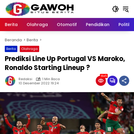
Langsung
ke
konten
Berita
Olahraga
Otomotif
Pendidikan
Politik
Beranda
Berita
Berita
Olahraga
Prediksi Line Up Portugal VS Maroko,
Ronaldo Starting Lineup ?
1845
Redaksi
1 Min Baca
10 Desember 2022 19:24