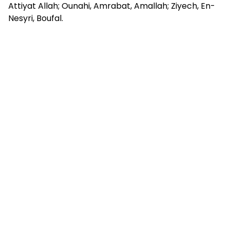
Attiyat Allah; Ounahi, Amrabat, Amallah; Ziyech, En-
Nesyri, Boufal.