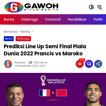
Langsung
ke
konten
Berita
Olahraga
Otomotif
Pendidikan
Politik
Beranda
Berita
Berita
Olahraga
Prediksi Line Up Semi Final Piala
Dunia 2022 Prancis vs Maroko
1246
Redaksi
1 Min Baca
14 Desember 2022 13:51