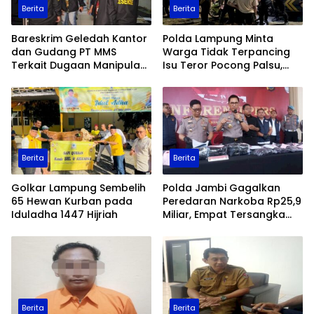
Berita
Berita
Bareskrim Geledah Kantor
Polda Lampung Minta
dan Gudang PT MMS
Warga Tidak Terpancing
Terkait Dugaan Manipulasi
Isu Teror Pocong Palsu,
Data Ekspor Sawit
Patroli Keamanan
Ditingkatkan
Berita
Berita
Golkar Lampung Sembelih
Polda Jambi Gagalkan
65 Hewan Kurban pada
Peredaran Narkoba Rp25,9
Iduladha 1447 Hijriah
Miliar, Empat Tersangka
Ditangkap
Berita
Berita