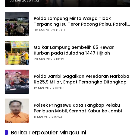
30 Mei 2026 11:32
Polda Lampung Minta Warga Tidak
Terpancing Isu Teror Pocong Palsu, Patroli
Keamanan Ditingkatkan
30 Mei 2026 09:01
Golkar Lampung Sembelih 65 Hewan
Kurban pada Iduladha 1447 Hijriah
28 Mei 2026 13:02
Polda Jambi Gagalkan Peredaran Narkoba
Rp25,9 Miliar, Empat Tersangka Ditangkap
12 Mei 2026 08:08
Polsek Pringsewu Kota Tangkap Pelaku
Penipuan Mobil, Sempat Kabur ke Jambi
11 Mei 2026 15:53
Berita Terpopuler Minggu Ini