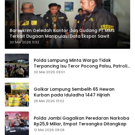
Bareskrim Geledah Kantor dan Gudang PT MMS
Terkait Dugaan Manipulasi Data Ekspor Sawit
30 Mei 2026 11:32
Polda Lampung Minta Warga Tidak
Terpancing Isu Teror Pocong Palsu, Patroli
Keamanan Ditingkatkan
30 Mei 2026 09:01
Golkar Lampung Sembelih 65 Hewan
Kurban pada Iduladha 1447 Hijriah
28 Mei 2026 13:02
Polda Jambi Gagalkan Peredaran Narkoba
Rp25,9 Miliar, Empat Tersangka Ditangkap
12 Mei 2026 08:08