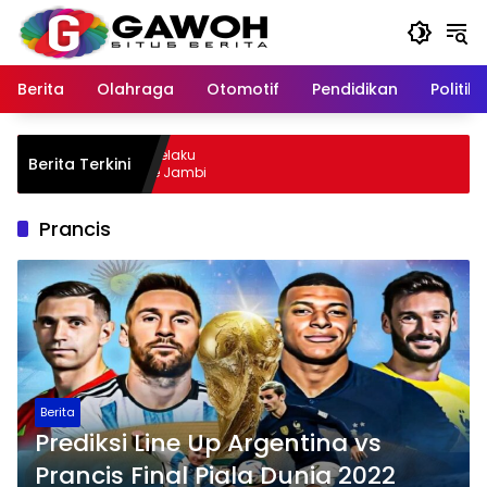
Langsung
ke
konten
Berita
Olahraga
Otomotif
Pendidikan
Politik
u Kota Tangkap Pelaku
Berita Terkini
, Sempat Kabur ke Jambi
Prancis
Berita
Prediksi Line Up Argentina vs
Prancis Final Piala Dunia 2022