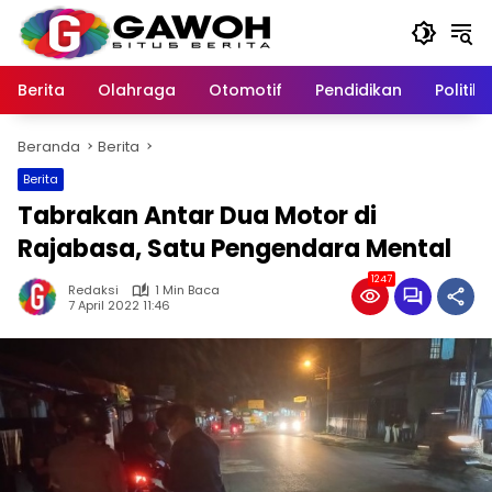
Langsung
ke
konten
Berita
Olahraga
Otomotif
Pendidikan
Politik
Beranda
Berita
Berita
Tabrakan Antar Dua Motor di
Rajabasa, Satu Pengendara Mental
1247
Redaksi
1 Min Baca
7 April 2022 11:46