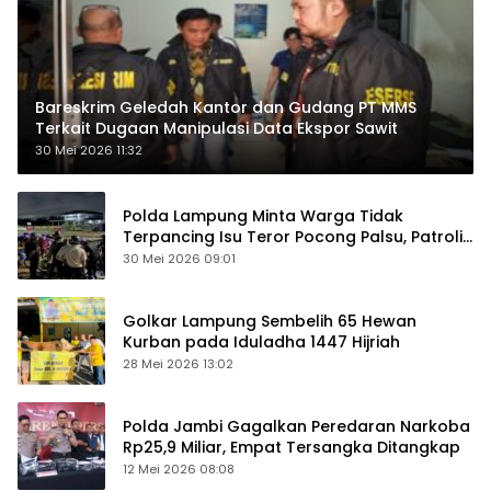
Bareskrim Geledah Kantor dan Gudang PT MMS
Terkait Dugaan Manipulasi Data Ekspor Sawit
30 Mei 2026 11:32
Polda Lampung Minta Warga Tidak
Terpancing Isu Teror Pocong Palsu, Patroli
Keamanan Ditingkatkan
30 Mei 2026 09:01
Golkar Lampung Sembelih 65 Hewan
Kurban pada Iduladha 1447 Hijriah
28 Mei 2026 13:02
Polda Jambi Gagalkan Peredaran Narkoba
Rp25,9 Miliar, Empat Tersangka Ditangkap
12 Mei 2026 08:08