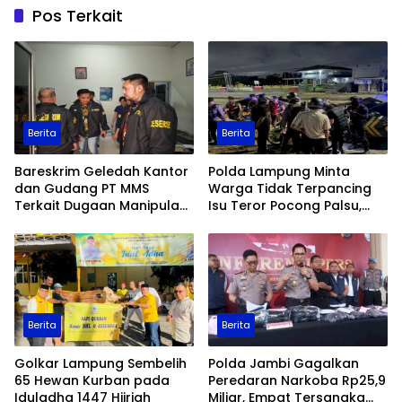
Pos Terkait
Berita
Berita
Bareskrim Geledah Kantor
Polda Lampung Minta
dan Gudang PT MMS
Warga Tidak Terpancing
Terkait Dugaan Manipulasi
Isu Teror Pocong Palsu,
Data Ekspor Sawit
Patroli Keamanan
Ditingkatkan
Berita
Berita
Golkar Lampung Sembelih
Polda Jambi Gagalkan
65 Hewan Kurban pada
Peredaran Narkoba Rp25,9
Iduladha 1447 Hijriah
Miliar, Empat Tersangka