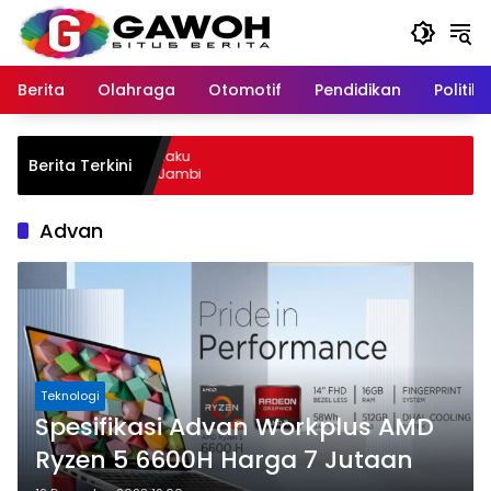
Langsung
ke
konten
Berita
Olahraga
Otomotif
Pendidikan
Politik
u Kota Tangkap Pelaku
Berita Terkini
 Sempat Kabur ke Jambi
Advan
Teknologi
Spesifikasi Advan Workplus AMD
Ryzen 5 6600H Harga 7 Jutaan