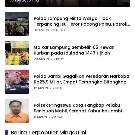
30 Mei 2026 11:32
Polda Lampung Minta Warga Tidak
Terpancing Isu Teror Pocong Palsu, Patroli
Keamanan Ditingkatkan
30 Mei 2026 09:01
Golkar Lampung Sembelih 65 Hewan
Kurban pada Iduladha 1447 Hijriah
28 Mei 2026 13:02
Polda Jambi Gagalkan Peredaran Narkoba
Rp25,9 Miliar, Empat Tersangka Ditangkap
12 Mei 2026 08:08
Polsek Pringsewu Kota Tangkap Pelaku
Penipuan Mobil, Sempat Kabur ke Jambi
11 Mei 2026 15:53
Berita Terpopuler Minggu Ini