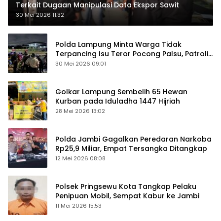
Terkait Dugaan Manipulasi Data Ekspor Sawit
30 Mei 2026 11:32
Polda Lampung Minta Warga Tidak
Terpancing Isu Teror Pocong Palsu, Patroli
Keamanan Ditingkatkan
30 Mei 2026 09:01
Golkar Lampung Sembelih 65 Hewan
Kurban pada Iduladha 1447 Hijriah
28 Mei 2026 13:02
Polda Jambi Gagalkan Peredaran Narkoba
Rp25,9 Miliar, Empat Tersangka Ditangkap
12 Mei 2026 08:08
Polsek Pringsewu Kota Tangkap Pelaku
Penipuan Mobil, Sempat Kabur ke Jambi
11 Mei 2026 15:53