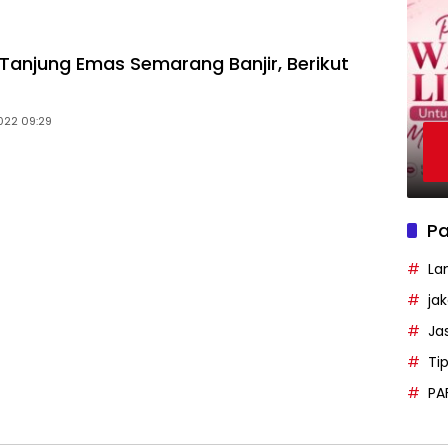
Tanjung Emas Semarang Banjir, Berikut
022 09:29
Pa
La
ja
Ja
Ti
PA