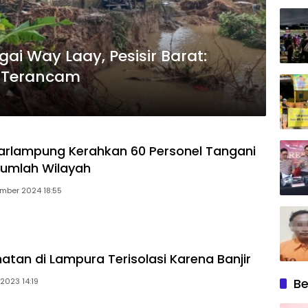
gai Way Laay, Pesisir Barat:
 Terancam
rlampung Kerahkan 60 Personel Tangani
ejumlah Wilayah
mber 2024 18:55
tan di Lampura Terisolasi Karena Banjir
Be
2023 14:19