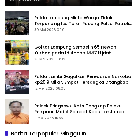
Polda Lampung Minta Warga Tidak
Terpancing Isu Teror Pocong Palsu, Patroli
Keamanan Ditingkatkan
30 Mei 2026 09:01
Golkar Lampung Sembelih 65 Hewan
Kurban pada Iduladha 1447 Hijriah
28 Mei 2026 13:02
Polda Jambi Gagalkan Peredaran Narkoba
Rp25,9 Miliar, Empat Tersangka Ditangkap
12 Mei 2026 08:08
Polsek Pringsewu Kota Tangkap Pelaku
Penipuan Mobil, Sempat Kabur ke Jambi
11 Mei 2026 15:53
Berita Terpopuler Minggu Ini