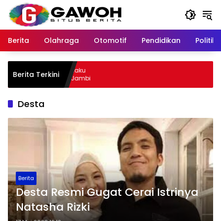
Langsung
ke
konten
Berita
Olahraga
Otomotif
Pendidikan
Politik
u Kota Tangkap Pelaku
Berita Terkini
 Sempat Kabur ke Jambi
Desta
Berita
Desta Resmi Gugat Cerai Istrinya
Natasha Rizki