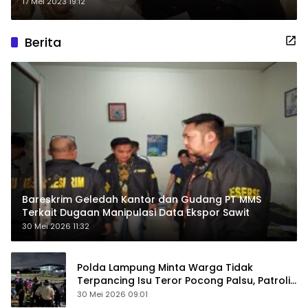
17 Mei 2023 19:12
Berita
Bareskrim Geledah Kantor dan Gudang PT MMS
Terkait Dugaan Manipulasi Data Ekspor Sawit
30 Mei 2026 11:32
Polda Lampung Minta Warga Tidak
Terpancing Isu Teror Pocong Palsu, Patroli
Keamanan Ditingkatkan
30 Mei 2026 09:01