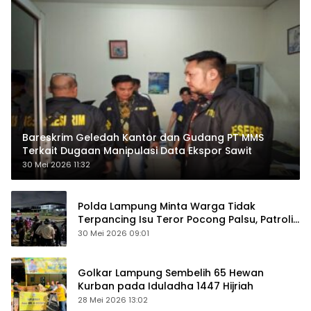
Bareskrim Geledah Kantor dan Gudang PT MMS
Terkait Dugaan Manipulasi Data Ekspor Sawit
30 Mei 2026 11:32
Polda Lampung Minta Warga Tidak
Terpancing Isu Teror Pocong Palsu, Patroli
Keamanan Ditingkatkan
30 Mei 2026 09:01
Golkar Lampung Sembelih 65 Hewan
Kurban pada Iduladha 1447 Hijriah
28 Mei 2026 13:02