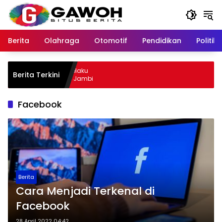
Langsung
ke
konten
Berita
Olahraga
Otomotif
Pendidikan
Politik
u Kota Tangkap Pelaku
Berita Terkini
 Sempat Kabur ke Jambi
Facebook
Berita
Cara Menjadi Terkenal di
Facebook
28 April 2022 04:42