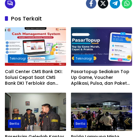
Pos Terkait
Teknologi
Teknologi
Call Center CMS Bank DKI:
Pasartopup Sediakan Top
Solusi Cepat Saat CMS
Up Game, Voucher
Bank DKI Terblokir dan
Aplikasi, Pulsa, dan Paket
Tidak Bisa Login
Data
Berita
Berita
Bareskrim Geledah Kantor
Polda Lampung Minta