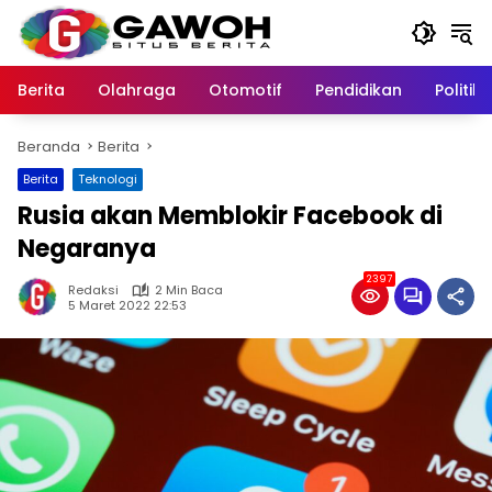
Langsung
ke
konten
Berita
Olahraga
Otomotif
Pendidikan
Politik
Beranda
Berita
Berita
Teknologi
Rusia akan Memblokir Facebook di
Negaranya
2397
Redaksi
2 Min Baca
5 Maret 2022 22:53