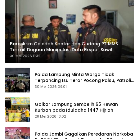
Bareskrim Geledah Kantor dan Gudang PT MMS
Terkait Dugaan Manipulasi Data Ekspor Sawit
30 Mei 2026 11:32
Polda Lampung Minta Warga Tidak
Terpancing Isu Teror Pocong Palsu, Patroli
Keamanan Ditingkatkan
30 Mei 2026 09:01
Golkar Lampung Sembelih 65 Hewan
Kurban pada Iduladha 1447 Hijriah
28 Mei 2026 13:02
Polda Jambi Gagalkan Peredaran Narkoba