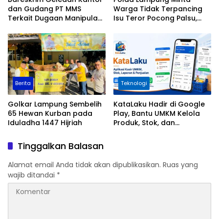
dan Gudang PT MMS
Warga Tidak Terpancing
Terkait Dugaan Manipulasi
Isu Teror Pocong Palsu,
Data Ekspor Sawit
Patroli Keamanan
Ditingkatkan
Berita
Teknologi
Golkar Lampung Sembelih
KataLaku Hadir di Google
65 Hewan Kurban pada
Play, Bantu UMKM Kelola
Iduladha 1447 Hijriah
Produk, Stok, dan
Transaksi
Tinggalkan Balasan
Alamat email Anda tidak akan dipublikasikan.
Ruas yang
wajib ditandai
*