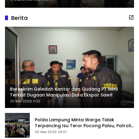
Minoritas
Berita
Bareskrim Geledah Kantor dan Gudang PT MMS
Terkait Dugaan Manipulasi Data Ekspor Sawit
30 Mei 2026 11:32
Polda Lampung Minta Warga Tidak
Terpancing Isu Teror Pocong Palsu, Patroli
Keamanan Ditingkatkan
30 Mei 2026 09:01