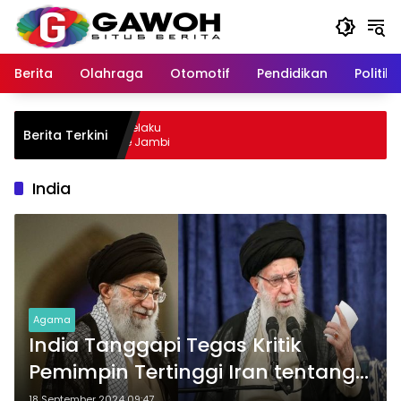
Langsung
ke
konten
Berita
Olahraga
Otomotif
Pendidikan
Politik
wu Kota Tangkap Pelaku
Berita Terkini
, Sempat Kabur ke Jambi
India
Agama
India Tanggapi Tegas Kritik
Pemimpin Tertinggi Iran tentang
Perlakuan terhadap Muslim
18 September 2024 09:47