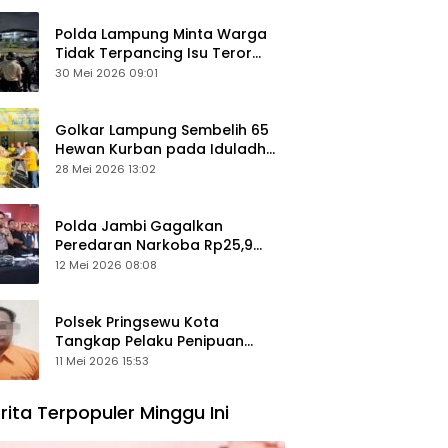
Polda Lampung Minta Warga
Tidak Terpancing Isu Teror
Pocong Palsu, Patroli
30 Mei 2026 09:01
Keamanan Ditingkatkan
Golkar Lampung Sembelih 65
Hewan Kurban pada Iduladha
1447 Hijriah
28 Mei 2026 13:02
Polda Jambi Gagalkan
Peredaran Narkoba Rp25,9
Miliar, Empat Tersangka
12 Mei 2026 08:08
Ditangkap
Polsek Pringsewu Kota
Tangkap Pelaku Penipuan
Mobil, Sempat Kabur ke Jambi
11 Mei 2026 15:53
rita Terpopuler Minggu Ini