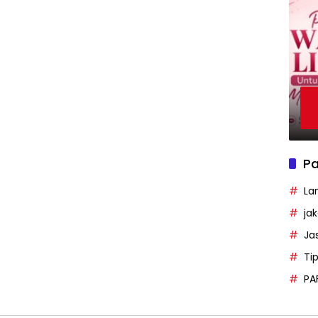
Pa
La
ja
Ja
Ti
PA