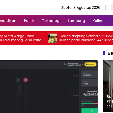
Sabtu, 8 Agustus 2026
endidikan
Politik
Teknologi
Lampung
Kuliner
ta Warga Tidak
Golkar Lampung Sembelih 65 Hewan
 Pocong Palsu, Patroli
Kurban pada Iduladha 1447 Hijriah
tkan
Be
Bar
PT 
Eks
30 M