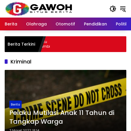
Langsung
ke
konten
Berita
Olahraga
Otomotif
Pendidikan
Politik
ota Tangkap Pelaku
Berita Terkini
empat Kabur ke Jambi
Kriminal
Berita
Pelaku Mutilasi Anak 11 Tahun di
Tangkap Warga
3 Maret 2022 18:14