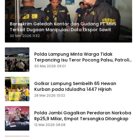
Bareskrim Geledah Kantor dan Gudang PT MMS
Terkait Dugaan Manipulasi Data Ekspor Sawit
30 Mei 2026 11:32
Polda Lampung Minta Warga Tidak
Terpancing Isu Teror Pocong Palsu, Patroli
Keamanan Ditingkatkan
30 Mei 2026 09:01
Golkar Lampung Sembelih 65 Hewan
Kurban pada Iduladha 1447 Hijriah
28 Mei 2026 13:02
Polda Jambi Gagalkan Peredaran Narkoba
Rp25,9 Miliar, Empat Tersangka Ditangkap
12 Mei 2026 08:08