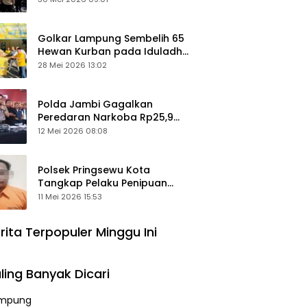
Keamanan Ditingkatkan
Golkar Lampung Sembelih 65
Hewan Kurban pada Iduladha
1447 Hijriah
28 Mei 2026 13:02
Polda Jambi Gagalkan
Peredaran Narkoba Rp25,9
Miliar, Empat Tersangka
12 Mei 2026 08:08
Ditangkap
Polsek Pringsewu Kota
Tangkap Pelaku Penipuan
Mobil, Sempat Kabur ke Jambi
11 Mei 2026 15:53
rita Terpopuler Minggu Ini
ling Banyak Dicari
mpung