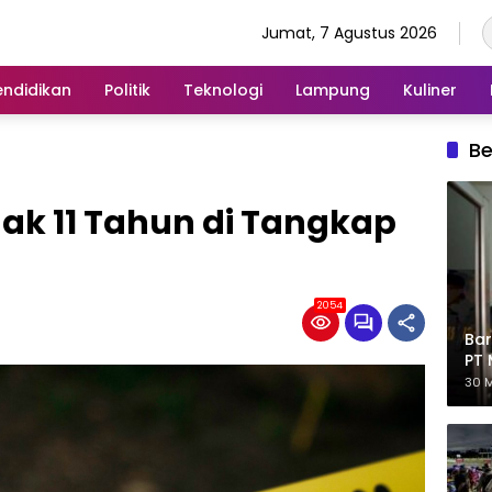
Jumat, 7 Agustus 2026
endidikan
Politik
Teknologi
Lampung
Kuliner
Be
nak 11 Tahun di Tangkap
2054
Bar
PT 
Eks
30 M