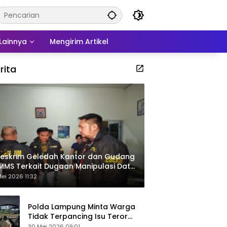
Lainnya
Mengirim Artikel
rita
eskrim Geledah Kantor dan Gudang
MMS Terkait Dugaan Manipulasi Data
por Sawit
ei 2026 11:32
Polda Lampung Minta Warga
Tidak Terpancing Isu Teror
Pocong Palsu, Patroli
30 Mei 2026 09:01