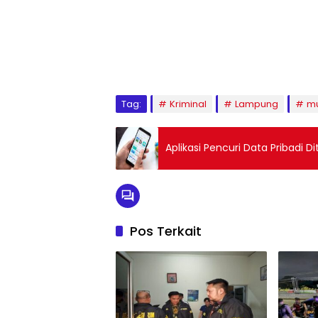
Tag:
Kriminal
Lampung
mu
Aplikasi Pencuri Data Pribadi D
Pos Terkait