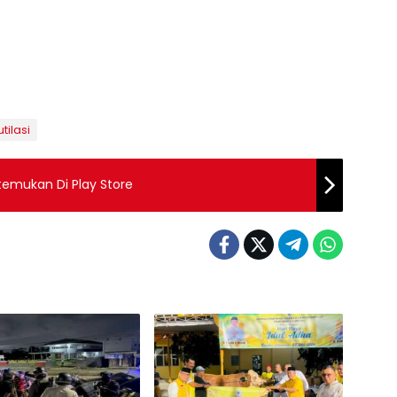
tilasi
itemukan Di Play Store