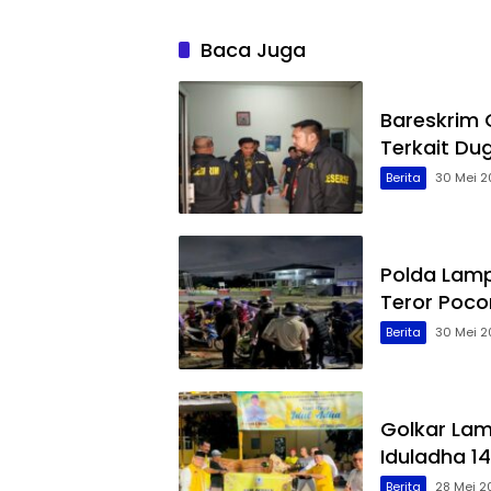
Baca Juga
Bareskrim
Terkait Du
Berita
30 Mei 2
Polda Lamp
Teror Poco
Berita
30 Mei 2
Golkar La
Iduladha 14
Berita
28 Mei 2