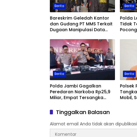
Berita
Berita
Bareskrim Geledah Kantor
Polda 
dan Gudang PT MMS Terkait
Tidak T
Dugaan Manipulasi Data
Pocong 
Ekspor Sawit
Keaman
Berita
Berita
Polda Jambi Gagalkan
Polsek 
Peredaran Narkoba Rp25,9
Tangka
Miliar, Empat Tersangka
Mobil, 
Ditangkap
Jambi
Tinggalkan Balasan
Alamat email Anda tidak akan dipublikasi