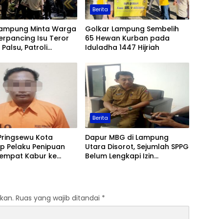
Berita
Lampung Minta Warga
Golkar Lampung Sembelih
erpancing Isu Teror
65 Hewan Kurban pada
Palsu, Patroli
Iduladha 1447 Hijriah
an Ditingkatkan
Berita
Pringsewu Kota
Dapur MBG di Lampung
p Pelaku Penipuan
Utara Disorot, Sejumlah SPPG
Sempat Kabur ke
Belum Lengkapi Izin
Operasional
kan.
Ruas yang wajib ditandai
*