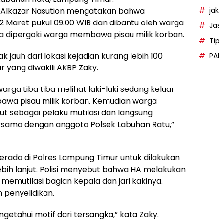
ja
 Alkazar Nasution mengatakan bahwa
 Maret pukul 09.00 WIB dan dibantu oleh warga
Ja
a dipergoki warga membawa pisau milik korban.
Ti
 jauh dari lokasi kejadian kurang lebih 100
PA
 yang diwakili AKBP Zaky.
warga tiba tiba melihat laki-laki sedang keluar
awa pisau milik korban. Kemudian warga
but sebagai pelaku mutilasi dan langsung
ama dengan anggota Polsek Labuhan Ratu,”
 berada di Polres Lampung Timur untuk dilakukan
h lanjut. Polisi menyebut bahwa HA melakukan
mutilasi bagian kepala dan jari kakinya.
n penyelidikan.
tahui motif dari tersangka,” kata Zaky.